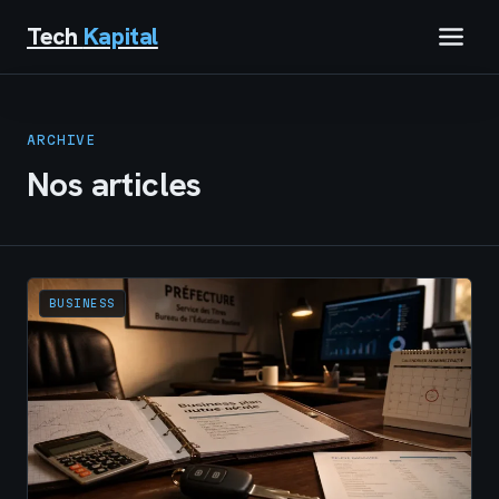
Tech
Kapital
IMMOBILIER
ARCHIVE
FINANCE
Nos articles
BUSINESS
MARKETING
BUSINESS
TECH