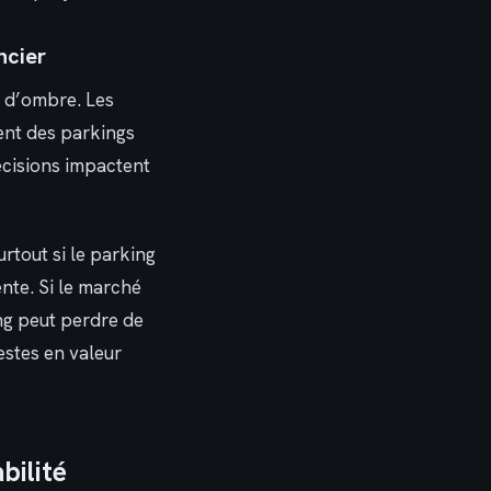
ncier
 d’ombre. Les
ent des parkings
écisions impactent
rtout si le parking
ente. Si le marché
ng peut perdre de
estes en valeur
bilité