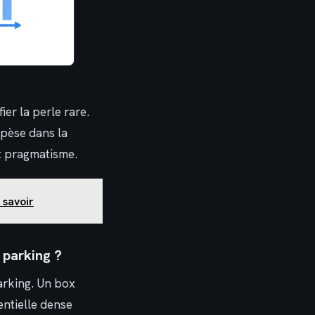
ier la perle rare.
 pèse dans la
t pragmatisme.
 savoir
 parking ?
parking. Un box
entielle dense