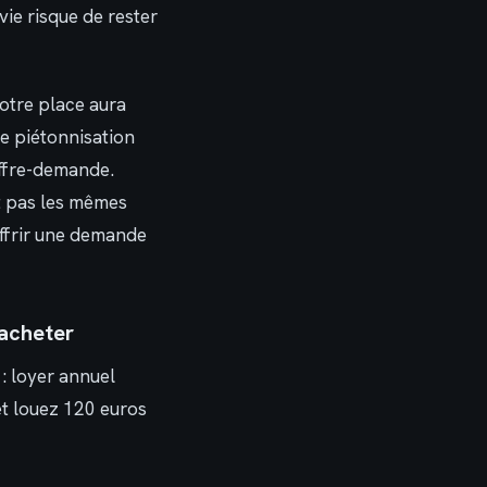
vie risque de rester
 votre place aura
ne piétonnisation
offre-demande.
nt pas les mêmes
offrir une demande
’acheter
: loyer annuel
 et louez 120 euros