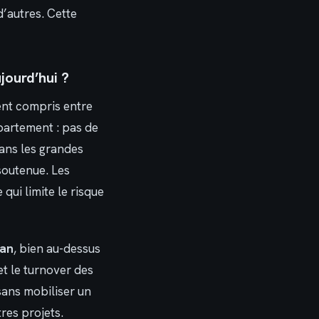
’autres. Cette
jourd’hui ?
ent compris entre
ppartement : pas de
Dans les grandes
soutenue. Les
qui limite le risque
 an
, bien au-dessus
t le turnover des
 sans mobiliser un
res projets.