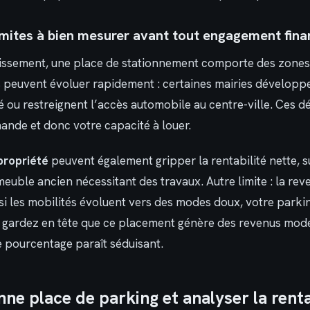
limites à bien mesurer avant tout engagement fina
issement, une place de stationnement comporte des zones
s peuvent évoluer rapidement : certaines mairies développ
é ou restreignent l’accès automobile au centre-ville. Ces d
ande et donc votre capacité à louer.
propriété
peuvent également gripper la rentabilité nette, su
meuble ancien nécessitant des travaux. Autre limite : la rev
 si les mobilités évoluent vers des modes doux, votre parki
in, gardez en tête que ce placement génère des revenus mod
e pourcentage paraît séduisant.
nne place de parking et analyser la renta