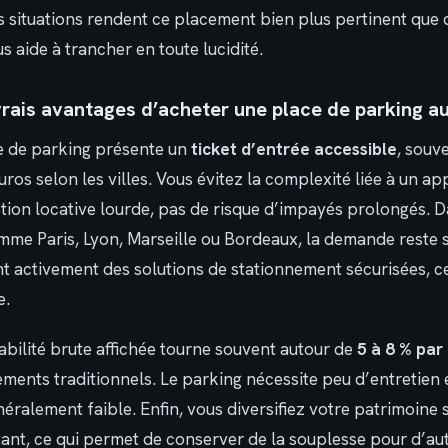
s situations rendent ce placement bien plus pertinent que d
 aide à trancher en toute lucidité.
vrais avantages d’acheter une place de parking au
e de parking présente un
ticket d’entrée accessible
, souv
ros selon les villes. Vous évitez la complexité liée à un a
stion locative lourde, pas de risque d’impayés prolongés. 
me Paris, Lyon, Marseille ou Bordeaux, la demande reste 
 activement des solutions de stationnement sécurisées, ce 
e.
tabilité brute affichée tourne souvent autour de
5 à 8 % par
ents traditionnels. Le parking nécessite peu d’entretien e
néralement faible. Enfin, vous diversifiez votre patrimoine
ant, ce qui permet de conserver de la souplesse pour d’aut