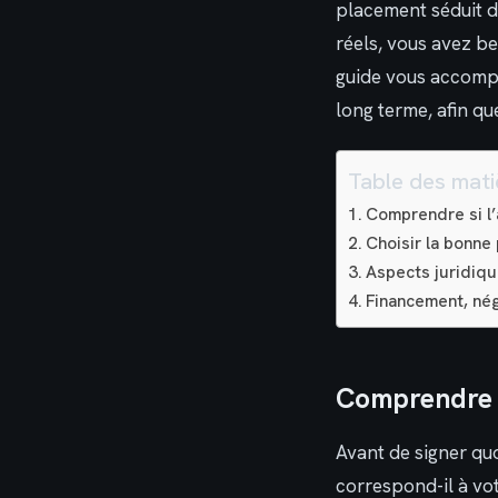
placement séduit de
réels, vous avez b
guide vous accompa
long terme, afin qu
Table des mati
Comprendre si l’
Choisir la bonne 
Aspects juridique
Financement, nég
Comprendre s
Avant de signer quo
correspond-il à vot