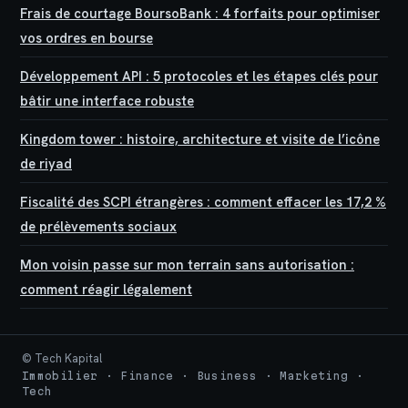
Frais de courtage BoursoBank : 4 forfaits pour optimiser
vos ordres en bourse
Développement API : 5 protocoles et les étapes clés pour
bâtir une interface robuste
Kingdom tower : histoire, architecture et visite de l’icône
de riyad
Fiscalité des SCPI étrangères : comment effacer les 17,2 %
de prélèvements sociaux
Mon voisin passe sur mon terrain sans autorisation :
comment réagir légalement
© Tech Kapital
Immobilier · Finance · Business · Marketing ·
Tech