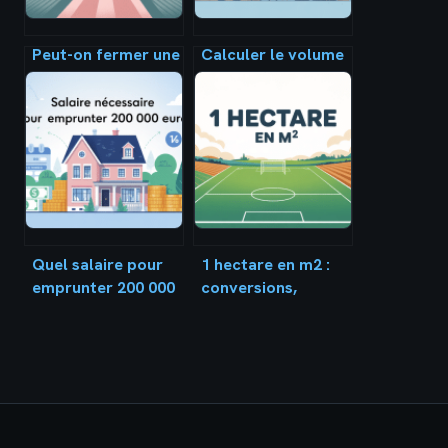
Peut-on fermer une
Calculer le volume
servitude de
pour
passage sans
déménagement :
perdre ses droits ?
méthode simple et
outils pratiques
Quel salaire pour
1 hectare en m2 :
emprunter 200 000
conversions,
euros : le guide
usages et exemples
complet
concrets