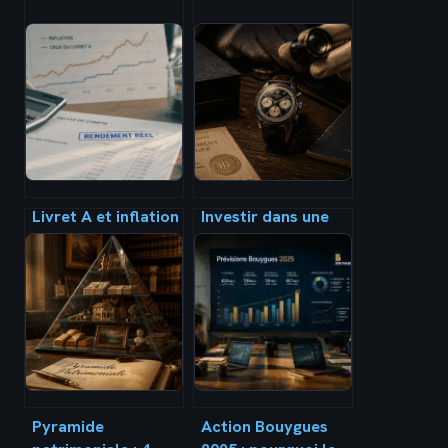
Livret A et inflation
Investir dans une
: votre épargne est-
montre : le détail
elle réellement
invisible qui divise
protégée ou en
le prix de revente
train de fondre ?
par deux
Pyramide
Action Bouygues