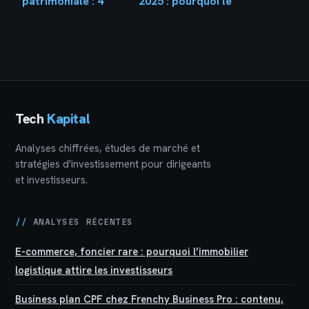
patrimoniale : 4
2025 : pourquoi le
paliers pour
consensus vise 54
sécuriser et faire
euros malgré les
fructifier votre
marges sous
capital
pression
Tech
Kapital
Analyses chiffrées, études de marché et
stratégies d'investissement pour dirigeants
et investisseurs.
//
ANALYSES RÉCENTES
E-commerce, foncier rare : pourquoi l’immobilier
logistique attire les investisseurs
Business plan CPF chez Frenchy Business Pro : contenu,