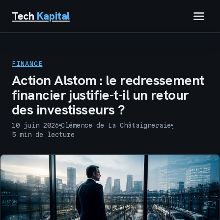
Tech
Kapital
IMMOBILIER
FINANCE
FINANCE
Action Alstom : le redressement
financier justifie-t-il un retour
BUSINESS
des investisseurs ?
MARKETING
10 juin 2026
Clémence de La Châtaigneraie
·
·
5 min de lecture
TECH