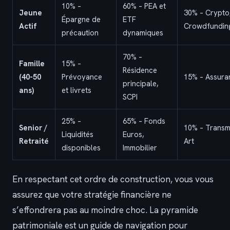
10% –
60% – PEA et
Jeune
30% – Crypto
Épargne de
ETF
Actif
Crowdfundin
précaution
dynamiques
70% –
Famille
15% –
Résidence
(40-50
Prévoyance
15% – Assura
principale,
ans)
et livrets
SCPI
25% –
65% – Fonds
Senior /
10% – Transmi
Liquidités
Euros,
Retraité
Art
disponibles
Immobilier
En respectant cet ordre de construction, vous vous
assurez que votre stratégie financière ne
s’effondrera pas au moindre choc. La pyramide
patrimoniale est un guide de navigation pour