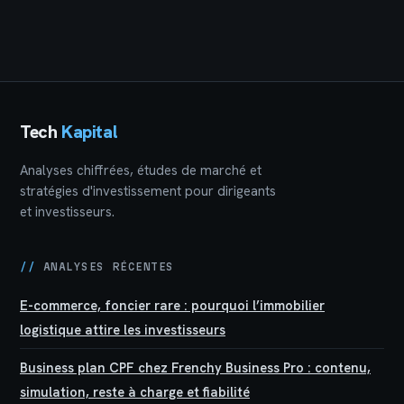
plus et 3 stratégies
pour vos besoins
pour sécuriser
réels ?
votre épargne
Tech
Kapital
Analyses chiffrées, études de marché et
stratégies d'investissement pour dirigeants
et investisseurs.
//
ANALYSES RÉCENTES
E-commerce, foncier rare : pourquoi l’immobilier
logistique attire les investisseurs
Business plan CPF chez Frenchy Business Pro : contenu,
simulation, reste à charge et fiabilité