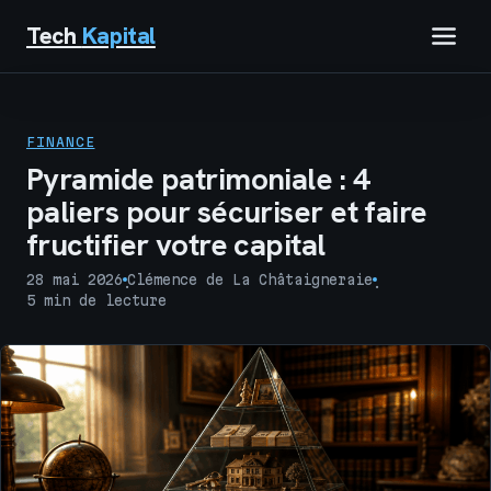
Tech
Kapital
IMMOBILIER
FINANCE
FINANCE
Pyramide patrimoniale : 4
paliers pour sécuriser et faire
BUSINESS
fructifier votre capital
MARKETING
28 mai 2026
Clémence de La Châtaigneraie
·
·
5 min de lecture
TECH