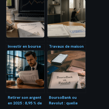
Investir en bourse
Travaux de maison
avec 20 € :
: 25 % de crédit
pourquoi le capital
d’impôt et 3 leviers
compte moins que
fiscaux pour
la régularité
réduire votre
facture
Retirer son argent
BoursoBank ou
en 2025 : 8,95 % de
Revolut : quelle
frais bancaires en
banque choisir