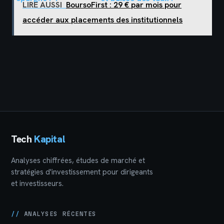
LIRE AUSSI
BoursoFirst : 29 € par mois pour
stratégies pour
comment optimiser
accéder aux placements des institutionnels
protéger votre
vos finances
capital et
bancaires avant fin
dynamiser vos
mars
rendements
Tech
Kapital
Analyses chiffrées, études de marché et
stratégies d'investissement pour dirigeants
et investisseurs.
//
ANALYSES RÉCENTES