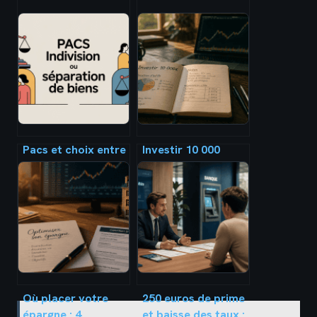
Pacs et choix entre
Investir 10 000
indivision ou
euros : 3 stratégies
séparation de biens
concrètes pour
: le guide pour
faire fructifier
décider
votre capital
Où placer votre
250 euros de prime
épargne : 4
et baisse des taux :