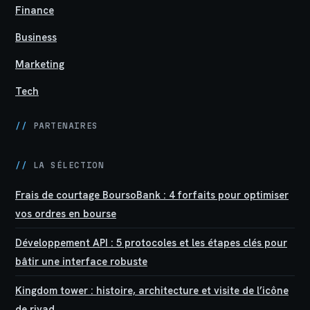
Finance
Business
Marketing
Tech
//
PARTENAIRES
//
LA SÉLECTION
Frais de courtage BoursoBank : 4 forfaits pour optimiser
vos ordres en bourse
Développement API : 5 protocoles et les étapes clés pour
bâtir une interface robuste
Kingdom tower : histoire, architecture et visite de l’icône
de riyad