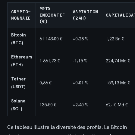
PRIX
CRYPTO-
VARIATION
INDICATIF
CAPITALISA
MONNAIE
(24H)
(€)
Bitcoin
61 143,00 €
+0,28 %
1,22 Bn €
(BTC)
Ethereum
1 861,73 €
-1,15 %
224,74 Md €
(ETH)
Tether
0,86 €
+0,01 %
159,13 Md €
(USDT)
Solana
135,50 €
+2,40 %
62,10 Md €
(SOL)
Ce tableau illustre la diversité des profils. Le Bitcoin