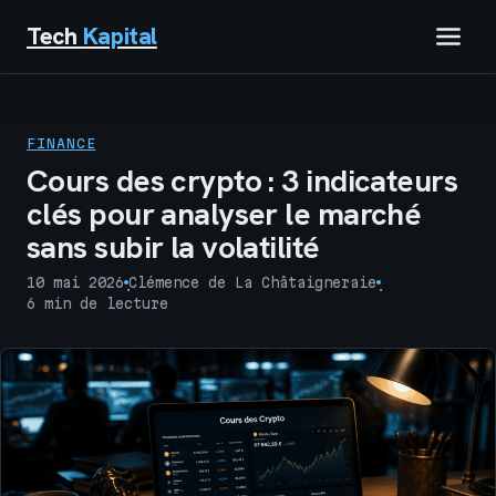
Tech
Kapital
IMMOBILIER
FINANCE
FINANCE
Cours des crypto : 3 indicateurs
clés pour analyser le marché
BUSINESS
sans subir la volatilité
MARKETING
10 mai 2026
Clémence de La Châtaigneraie
·
·
6 min de lecture
TECH