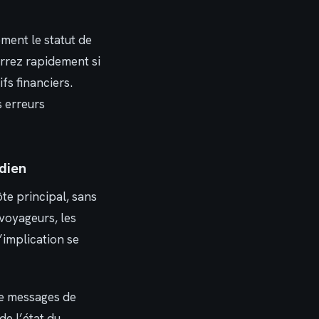
ment le statut de
errez rapidement si
fs financiers.
s erreurs
dien
ôte principal, sans
voyageurs, les
d’implication se
de messages de
de l’état du