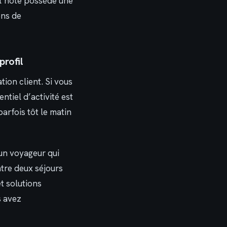
 l’hôte possède une
ons de
rofil
tion client. Si vous
ntiel d’activité est
arfois tôt le matin
un voyageur qui
ntre deux séjours
et solutions
s avez