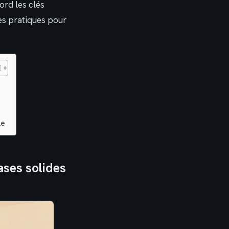
rd les clés
es pratiques pour
le
ases solides