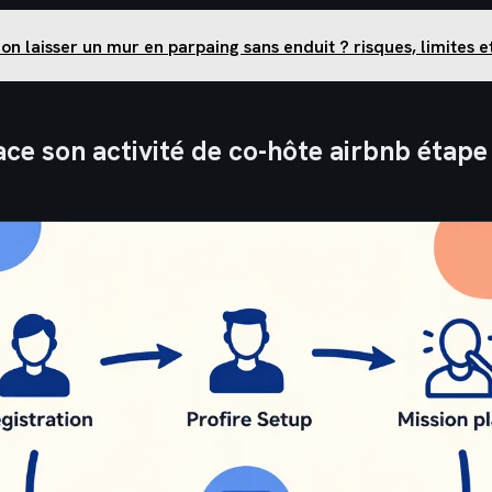
on laisser un mur en parpaing sans enduit ? risques, limites e
ace son activité de co-hôte airbnb étape