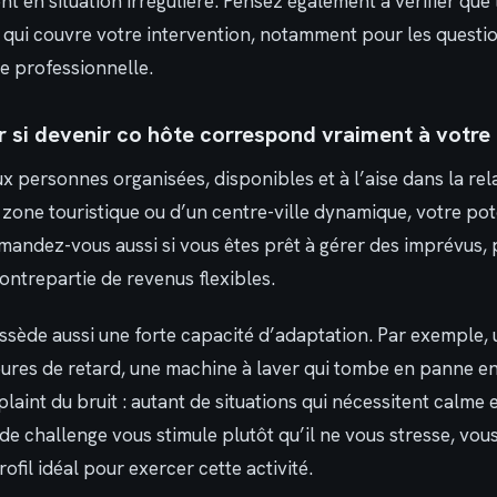
t en situation irrégulière. Pensez également à vérifier que
qui couvre votre intervention, notamment pour les questi
le professionnelle.
si devenir co hôte correspond vraiment à votre p
x personnes organisées, disponibles et à l’aise dans la rela
zone touristique ou d’un centre-ville dynamique, votre pote
andez-vous aussi si vous êtes prêt à gérer des imprévus, p
contrepartie de revenus flexibles.
sède aussi une forte capacité d’adaptation. Par exemple, 
heures de retard, une machine à laver qui tombe en panne e
plaint du bruit : autant de situations qui nécessitent calme 
 de challenge vous stimule plutôt qu’il ne vous stresse, vou
fil idéal pour exercer cette activité.