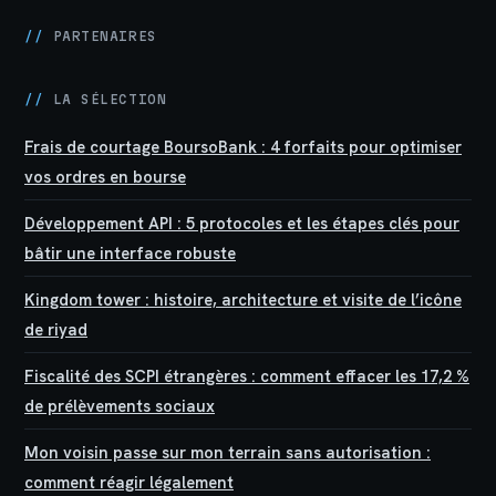
//
PARTENAIRES
//
LA SÉLECTION
Frais de courtage BoursoBank : 4 forfaits pour optimiser
vos ordres en bourse
Développement API : 5 protocoles et les étapes clés pour
bâtir une interface robuste
Kingdom tower : histoire, architecture et visite de l’icône
de riyad
Fiscalité des SCPI étrangères : comment effacer les 17,2 %
de prélèvements sociaux
Mon voisin passe sur mon terrain sans autorisation :
comment réagir légalement