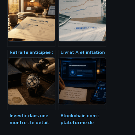
Retraite anticipée :
Livret A et inflation
4 leviers légaux
: votre épargne est-
pour quitter la vie
elle réellement
active avant 64 ans
protégée ou en
train de fondre ?
Investir dans une
Blockchain.com :
montre : le détail
plateforme de
invisible qui divise
confiance ou risque