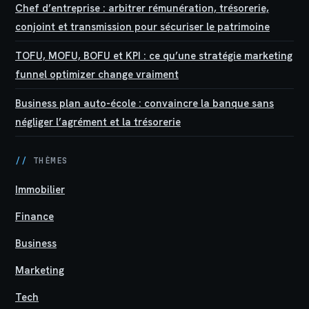
Chef d’entreprise : arbitrer rémunération, trésorerie,
conjoint et transmission pour sécuriser le patrimoine
TOFU, MOFU, BOFU et KPI : ce qu’une stratégie marketing
funnel optimizer change vraiment
Business plan auto-école : convaincre la banque sans
négliger l’agrément et la trésorerie
//
THÈMES
Immobilier
Finance
Business
Marketing
Tech