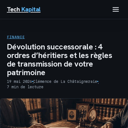
Tech
Kapital
IMMOBILIER
FINANCE
FINANCE
Dévolution successorale : 4
ordres d’héritiers et les règles
BUSINESS
de transmission de votre
patrimoine
MARKETING
19 mai 2026
Clémence de La Châtaigneraie
·
·
TECH
7 min de lecture