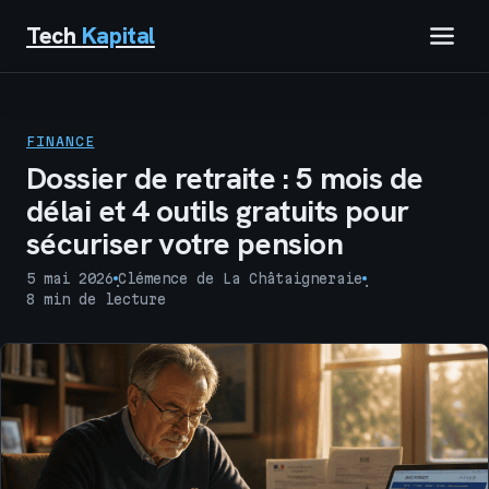
Tech
Kapital
IMMOBILIER
FINANCE
FINANCE
Dossier de retraite : 5 mois de
délai et 4 outils gratuits pour
BUSINESS
sécuriser votre pension
MARKETING
5 mai 2026
Clémence de La Châtaigneraie
·
·
8 min de lecture
TECH