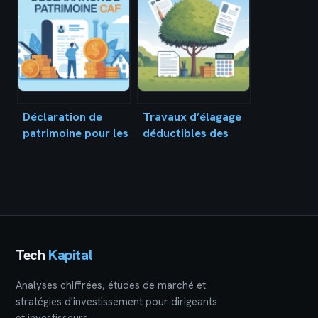
qu’il faut vraiment
séparation de biens
savoir en 2026
: le guide pour
décider
Déclaration de
Travaux d’élagage
patrimoine pour les
déductibles des
aides au logement
impôts 2023 : ce
caf : le guide clair
qu’il faut vraiment
pour bien faire
savoir
Tech
Kapital
Analyses chiffrées, études de marché et
stratégies d'investissement pour dirigeants
et investisseurs.