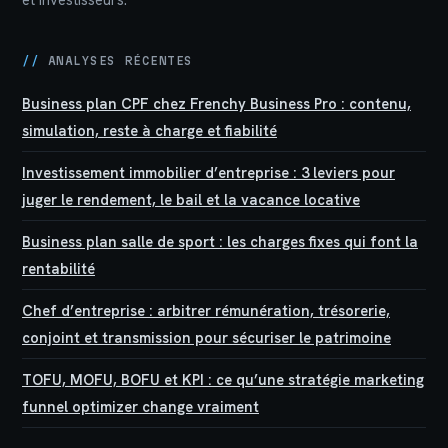
//
ANALYSES RÉCENTES
Business plan CPF chez Frenchy Business Pro : contenu,
simulation, reste à charge et fiabilité
Investissement immobilier d’entreprise : 3 leviers pour
juger le rendement, le bail et la vacance locative
Business plan salle de sport : les charges fixes qui font la
rentabilité
Chef d’entreprise : arbitrer rémunération, trésorerie,
conjoint et transmission pour sécuriser le patrimoine
TOFU, MOFU, BOFU et KPI : ce qu’une stratégie marketing
funnel optimizer change vraiment