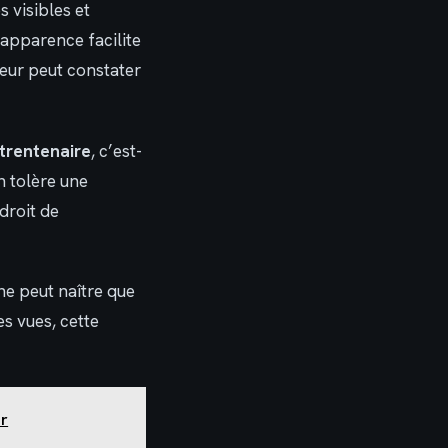
s visibles et
apparence facilite
teur peut constater
 trentenaire
, c’est-
n tolère une
droit de
 ne peut naître que
es vues, cette
er