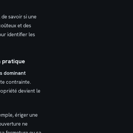
 de savoir si une
 coûteux et des
r identifier les
 pratique
s dominant
te contrainte.
opriété devient le
xemple, ériger une
 ouverture ne
 sa fermeture ou sa