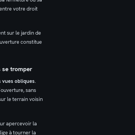
entre votre droit
t sur le jardin de
ouverture constitue
s se tromper
s
vues obliques
.
’ouverture, sans
r le terrain voisin
our apercevoir la
ige à tourner la