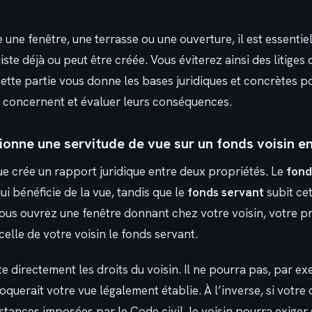
 une fenêtre, une terrasse ou une ouverture, il est essentiel
iste déjà ou peut être créée. Vous éviterez ainsi des litiges
Cette partie vous donne les bases juridiques et concrètes pou
s concernent et évaluer leurs conséquences.
nne une servitude de vue sur un fonds voisin en
ue crée un rapport juridique entre deux propriétés. Le
fond
ui bénéficie de la vue, tandis que le
fonds servant
subit cet
ous ouvrez une fenêtre donnant chez votre voisin, votre pr
elle de votre voisin le fonds servant.
ite directement les droits du voisin. Il ne pourra pas, par e
oquerait votre vue légalement établie. À l’inverse, si votre
stances imposées par le Code civil, le voisin pourra exiger