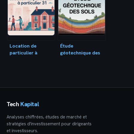
gratuitement en
concrets
france : ce qu’il
faut vraiment
savoir
Location de
Étude
particulier à
géotechnique des
particulier 31 :
sols : comprendre,
guide complet pour
obligations et
louer sereinement
tarifs en 2026
en haute-garonne
Tech
Kapital
Analyses chiffrées, études de marché et
stratégies d'investissement pour dirigeants
et investisseurs.