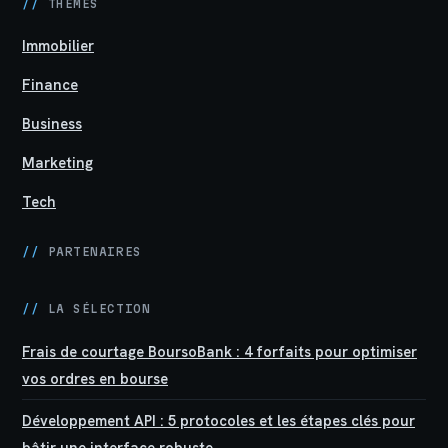
//
THÈMES
Immobilier
Finance
Business
Marketing
Tech
//
PARTENAIRES
//
LA SÉLECTION
Frais de courtage BoursoBank : 4 forfaits pour optimiser
vos ordres en bourse
Développement API : 5 protocoles et les étapes clés pour
bâtir une interface robuste