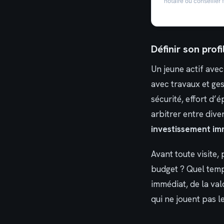
notaire ou conseiller f
Définir son profi
Un jeune actif ave
avec travaux et ges
sécurité, effort d’
arbitrer entre diver
investissement im
Avant toute visite,
budget ? Quel temps
immédiat, de la va
qui ne jouent pas l