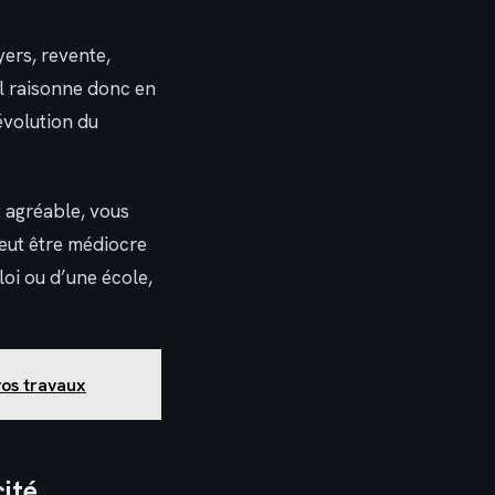
yers, revente,
Il raisonne donc en
évolution du
 agréable, vous
peut être médiocre
loi ou d’une école,
vos travaux
ité