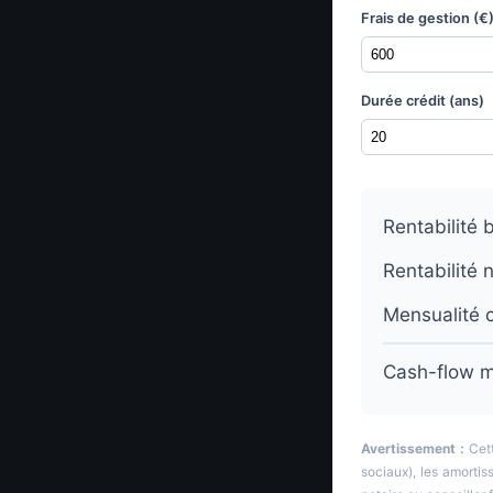
Frais de gestion (€
Durée crédit (ans)
Rentabilité b
Rentabilité n
Mensualité c
Cash-flow m
Avertissement :
Cett
sociaux), les amortis