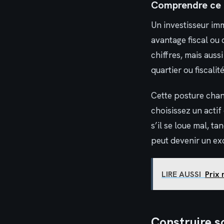
Comprendre ce q
Un investisseur imm
avantage fiscal ou 
chiffres, mais auss
quartier ou fiscalit
Cette posture chan
choisissez un acti
s’il se loue mal, t
peut devenir un ex
LIRE AUSSI
Prix 
Construire s