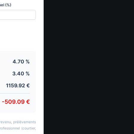
uel (%)
4.70 %
3.40 %
1159.92 €
-509.09 €
e revenu, prélèvements
ofessionnel (courtier,