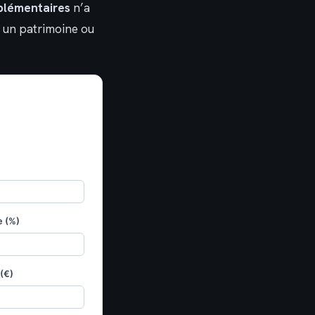
plémentaires
n’a
e un patrimoine ou
e (%)
(€)