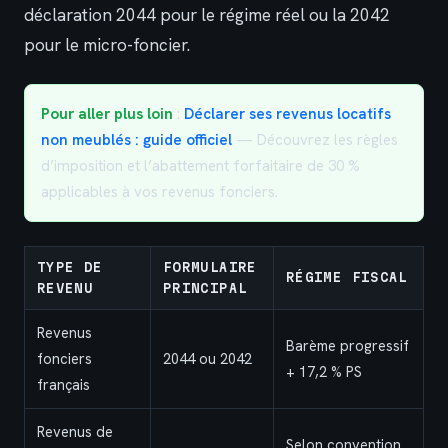
déclaration 2044 pour le régime réel ou la 2042
pour le micro-foncier.
Pour aller plus loin
:
Déclarer ses revenus locatifs
non meublés : guide officiel
— Découvrez les règles
d’imposition et l’abattement forfaitaire de 30 %
applicables à vos revenus fonciers.
TYPE DE
FORMULAIRE
RÉGIME FISCAL
REVENU
PRINCIPAL
Revenus
Barème progressif
fonciers
2044 ou 2042
+ 17,2 % PS
français
Revenus de
Selon convention