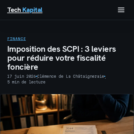
Tech
Kapital
IMMOBILIER
FINANCE
FINANCE
Imposition des SCPI : 3 leviers
pour réduire votre fiscalité
BUSINESS
foncière
MARKETING
17 juin 2026
Clémence de La Châtaigneraie
·
·
5 min de lecture
TECH