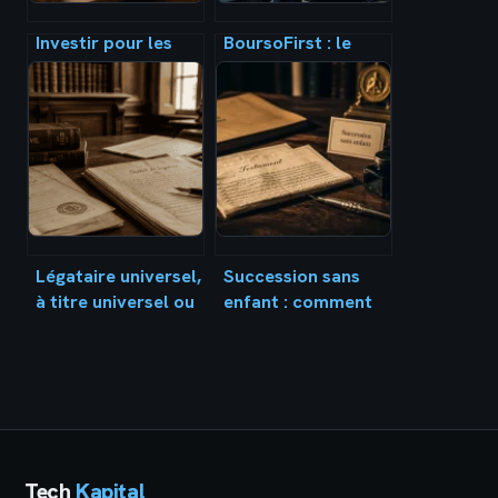
Investir pour les
BoursoFirst : le
nuls : 4 enveloppes
crédit lombard à
fiscales pour bâtir
2,95 % et les 3
votre patrimoine
conditions pour
accéder à la
banque privée
Légataire universel,
Succession sans
à titre universel ou
enfant : comment
particulier : 3
protéger vos
distinctions pour
proches et éviter la
bien transmettre
déshérence
Tech
Kapital