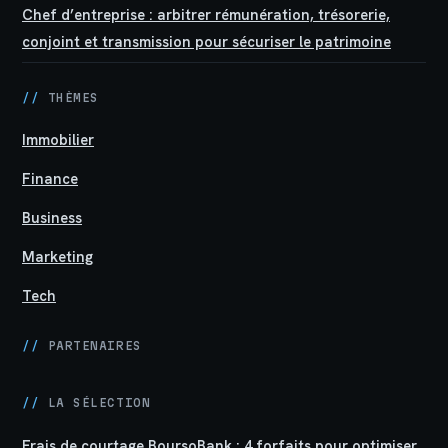
Chef d’entreprise : arbitrer rémunération, trésorerie,
conjoint et transmission pour sécuriser le patrimoine
//
THÈMES
Immobilier
Finance
Business
Marketing
Tech
//
PARTENAIRES
//
LA SÉLECTION
Frais de courtage BoursoBank : 4 forfaits pour optimiser