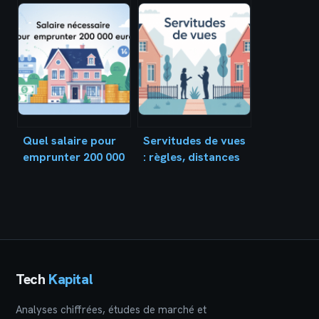
servitude de
pour
passage sans
déménagement :
perdre ses droits ?
méthode simple et
outils pratiques
Quel salaire pour
Servitudes de vues
emprunter 200 000
: règles, distances
euros : le guide
et solutions
complet
pratiques entre
voisins
Tech
Kapital
Analyses chiffrées, études de marché et