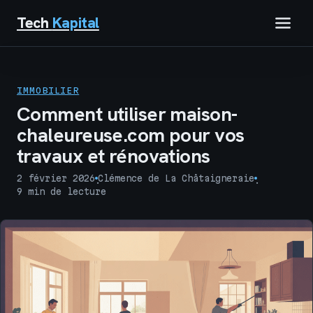
Tech
Kapital
IMMOBILIER
IMMOBILIER
FINANCE
Comment utiliser maison-
chaleureuse.com pour vos
BUSINESS
travaux et rénovations
MARKETING
2 février 2026
Clémence de La Châtaigneraie
·
·
9 min de lecture
TECH