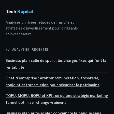
Tech
Kapital
Analyses chiffrées, études de marché et
stratégies d'investissement pour dirigeants
et investisseurs.
//
ANALYSES RÉCENTES
Business plan salle de sport : les charges fixes qui font la
rentabilité
Chef d’entreprise : arbitrer rémunération, trésorerie,
conjoint et transmission pour sécuriser le patrimoine
TOFU, MOFU, BOFU et KPI : ce qu’une stratégie marketing
funnel optimizer change vraiment
Business plan auto-école : convaincre la banque sans