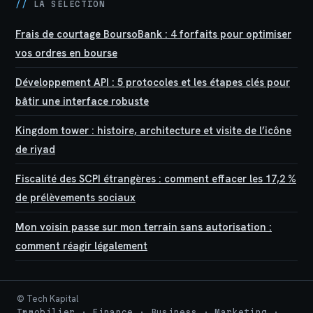
//
LA SÉLECTION
Frais de courtage BoursoBank : 4 forfaits pour optimiser
vos ordres en bourse
Développement API : 5 protocoles et les étapes clés pour
bâtir une interface robuste
Kingdom tower : histoire, architecture et visite de l’icône
de riyad
Fiscalité des SCPI étrangères : comment effacer les 17,2 %
de prélèvements sociaux
Mon voisin passe sur mon terrain sans autorisation :
comment réagir légalement
© Tech Kapital
Immobilier · Finance · Business · Marketing ·