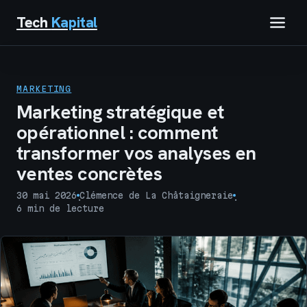
Tech
Kapital
IMMOBILIER
MARKETING
FINANCE
Marketing stratégique et
opérationnel : comment
BUSINESS
transformer vos analyses en
ventes concrètes
MARKETING
30 mai 2026
Clémence de La Châtaigneraie
·
·
TECH
6 min de lecture