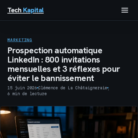
Tech
Kapital
IMMOBILIER
MARKETING
FINANCE
Prospection automatique
LinkedIn : 800 invitations
BUSINESS
mensuelles et 3 réflexes pour
éviter le bannissement
MARKETING
15 juin 2026
Clémence de La Châtaigneraie
·
·
TECH
6 min de lecture