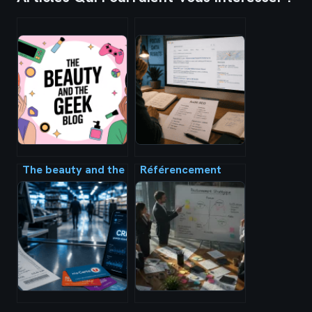
The beauty and the
Référencement
geek blog : guide
naturel : 3 piliers
complet pour
techniques et 4
lancer et faire
outils pour dominer
rayonner votre
les résultats
concept
Google