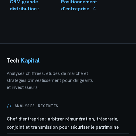
CRM grande
Positionnement
distribution :
d’entreprise : 4
transformer des
étapes pour sortir
millions de tickets
de l’anonymat et
de caisse en fidélité
dominer votre
durable
marché
Tech
Kapital
Analyses chiffrées, études de marché et
stratégies d'investissement pour dirigeants
et investisseurs.
//
ANALYSES RÉCENTES
Chef d’entreprise : arbitrer rémunération, trésorerie,
conjoint et transmission pour sécuriser le patrimoine