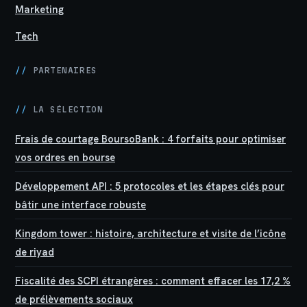
Marketing
Tech
//
PARTENAIRES
//
LA SÉLECTION
Frais de courtage BoursoBank : 4 forfaits pour optimiser
vos ordres en bourse
Développement API : 5 protocoles et les étapes clés pour
bâtir une interface robuste
Kingdom tower : histoire, architecture et visite de l’icône
de riyad
Fiscalité des SCPI étrangères : comment effacer les 17,2 %
de prélèvements sociaux