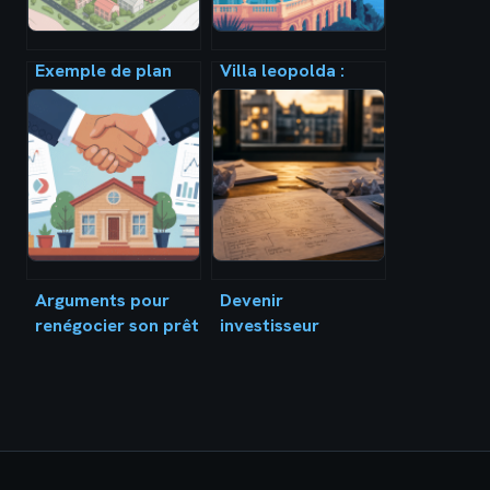
Exemple de plan
Villa leopolda :
masse : comment
histoire, secrets et
lire, comprendre et
records d’un
réussir le vôtre
domaine mythique
Arguments pour
Devenir
renégocier son prêt
investisseur
immobilier : le
immobilier : cash-
guide pour
flow, crédit et
défendre votre
erreurs qui coûtent
dossier
cher