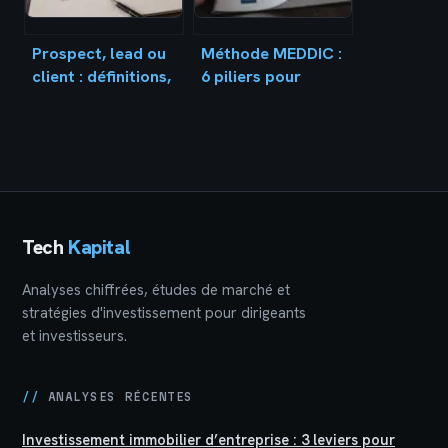
fidélisation
Prospect, lead ou
Méthode MEDDIC :
client : définitions,
6 piliers pour
différences et
sécuriser vos
méthodes de
ventes complexes
qualification
et fiabiliser votre
pipeline
Tech
Kapital
Analyses chiffrées, études de marché et
stratégies d'investissement pour dirigeants
et investisseurs.
//
ANALYSES RÉCENTES
Investissement immobilier d’entreprise : 3 leviers pour