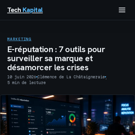
Tech
Kapital
IMMOBILIER
MARKETING
FINANCE
E-réputation : 7 outils pour
surveiller sa marque et
BUSINESS
désamorcer les crises
MARKETING
10 juin 2026
Clémence de La Châtaigneraie
·
·
5 min de lecture
TECH