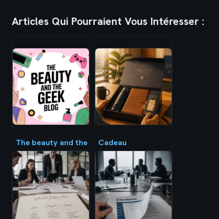
Articles Qui Pourraient Vous Intéresser :
The beauty and the
Cadeau
geek blog : guide
d’entreprise
complet pour
original : 3 leviers
lancer et faire
pour transformer
rayonner votre
un objet
concept
publicitaire en
vecteur de