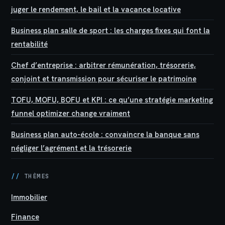
juger le rendement, le bail et la vacance locative
Business plan salle de sport : les charges fixes qui font la
rentabilité
Chef d’entreprise : arbitrer rémunération, trésorerie,
conjoint et transmission pour sécuriser le patrimoine
TOFU, MOFU, BOFU et KPI : ce qu’une stratégie marketing
funnel optimizer change vraiment
Business plan auto-école : convaincre la banque sans
négliger l’agrément et la trésorerie
//
THÈMES
Immobilier
Finance