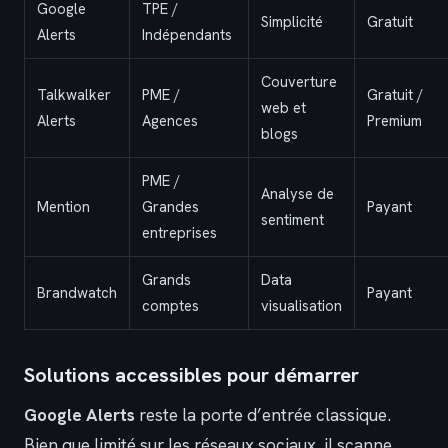
Google
TPE /
Simplicité
Gratuit
Alerts
Indépendants
Couverture
Talkwalker
PME /
Gratuit /
web et
Alerts
Agences
Premium
blogs
PME /
Analyse de
Mention
Grandes
Payant
sentiment
entreprises
Grands
Data
Brandwatch
Payant
comptes
visualisation
Solutions accessibles pour démarrer
Google Alerts
reste la porte d’entrée classique.
Bien que limité sur les réseaux sociaux, il scanne