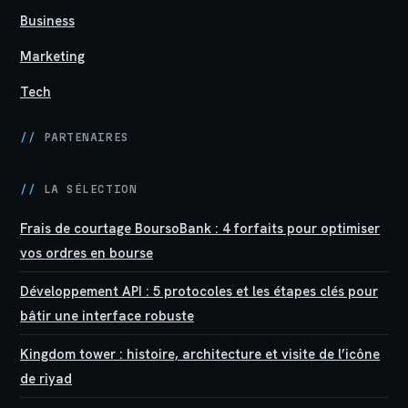
Business
Marketing
Tech
//
PARTENAIRES
//
LA SÉLECTION
Frais de courtage BoursoBank : 4 forfaits pour optimiser
vos ordres en bourse
Développement API : 5 protocoles et les étapes clés pour
bâtir une interface robuste
Kingdom tower : histoire, architecture et visite de l’icône
de riyad