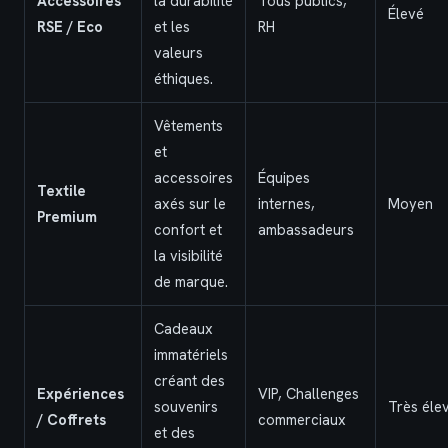
Accessoires
la durabilité
Tous publics,
Élevé
RSE / Eco
et les
RH
valeurs
éthiques.
Vêtements
et
accessoires
Équipes
Textile
axés sur le
internes,
Moyen
Premium
confort et
ambassadeurs
la visibilité
de marque.
Cadeaux
immatériels
créant des
Expériences
VIP, Challenges
souvenirs
Très éle
/ Coffrets
commerciaux
et des