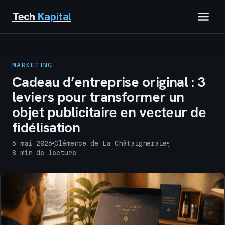
Tech
Kapital
IMMOBILIER
MARKETING
FINANCE
Cadeau d’entreprise original : 3
leviers pour transformer un
BUSINESS
objet publicitaire en vecteur de
fidélisation
MARKETING
6 mai 2026
Clémence de La Châtaigneraie
·
·
TECH
8 min de lecture