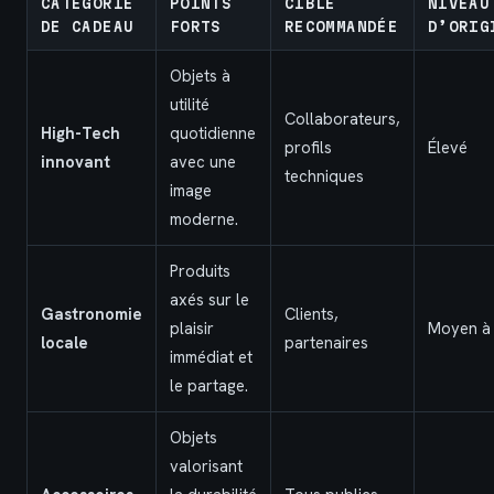
CATÉGORIE
POINTS
CIBLE
NIVEAU
DE CADEAU
FORTS
RECOMMANDÉE
D’ORIG
Objets à
utilité
Collaborateurs,
High-Tech
quotidienne
profils
Élevé
innovant
avec une
techniques
image
moderne.
Produits
axés sur le
Gastronomie
Clients,
plaisir
Moyen à 
locale
partenaires
immédiat et
le partage.
Objets
valorisant