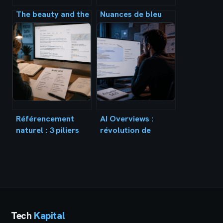
The beauty and the
Nuances de bleu
geek blog : guide
top 7 : inspirations,
complet pour
codes et usages
lancer et faire
déco
rayonner votre
concept
Référencement
AI Overviews :
naturel : 3 piliers
révolution de
techniques et 4
l’expérience
outils pour dominer
utilisateur ou
les résultats
menace réelle pour
Google
le trafic organique
?
Tech
Kapital