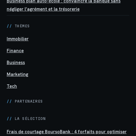
Business plan auto-école : convaincre la banque sans
négliger l’agrément et la trésorerie
//
THÈMES
Immobilier
Finance
Business
Marketing
Tech
//
PARTENAIRES
//
LA SÉLECTION
Frais de courtage BoursoBank : 4 forfaits pour optimiser