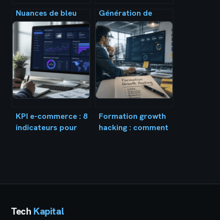
Nuances de bleu
Génération de
top 7 : inspirations,
leads : comment
codes et usages
transformer vos
déco
formulaires en
machines à
convertir 5 fois
plus de prospects
KPI e-commerce : 8
Formation growth
indicateurs pour
hacking : comment
piloter votre
choisir le cursus
croissance et
idéal pour
rentabiliser vos
accélérer votre
ventes
croissance ?
Tech
Kapital