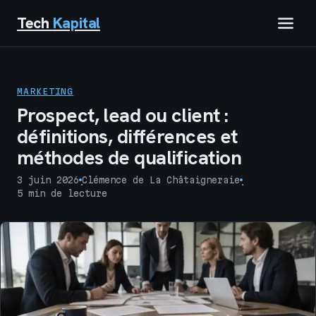
Tech
Kapital
IMMOBILIER
MARKETING
FINANCE
Prospect, lead ou client :
définitions, différences et
BUSINESS
méthodes de qualification
MARKETING
3 juin 2026
Clémence de La Châtaigneraie
·
·
5 min de lecture
TECH