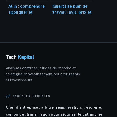
Al in : comprendre,
Quartzite plan de
appliquer et
travail : avis, prix et
optimiser cette
conseils pour bien
intelligence
choisir
artificielle au
quotidien
Tech
Kapital
Analyses chiffrées, études de marché et
stratégies d'investissement pour dirigeants
et investisseurs.
//
ANALYSES RÉCENTES
Chef d’entreprise : arbitrer rémunération, trésorerie,
conjoint et transmission pour sécuriser le patrimoine