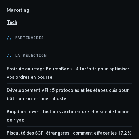
Marketing
Tech
//
PARTENAIRES
//
LA SÉLECTION
Frais de courtage BoursoBank : 4 forfaits pour optimiser
vos ordres en bourse
Développement API : 5 protocoles et les étapes clés pour
bâtir une interface robuste
Kingdom tower : histoire, architecture et visite de l’icône
de riyad
Fiscalité des SCPI étrangères : comment effacer les 17,2 %