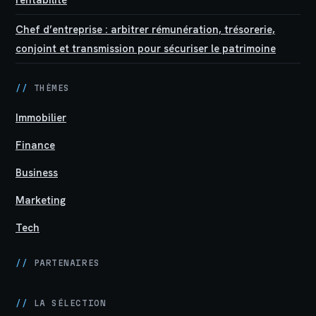
Chef d’entreprise : arbitrer rémunération, trésorerie,
conjoint et transmission pour sécuriser le patrimoine
//
THÈMES
Immobilier
Finance
Business
Marketing
Tech
//
PARTENAIRES
//
LA SÉLECTION