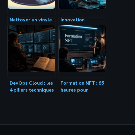
Nettoyer un vinyle
Innovation
avec du vinaigre
technologique :
blanc : méthode
comment les
sûre et erreurs à
jumeaux
éviter
numériques et l’IA
redéfinissent 4
secteurs industriels
DevOps Cloud : les
Formation NFT : 85
4 piliers techniques
heures pour
pour automatiser
maîtriser la
vos déploiements
création et la vente
sans risque
d’actifs numériques