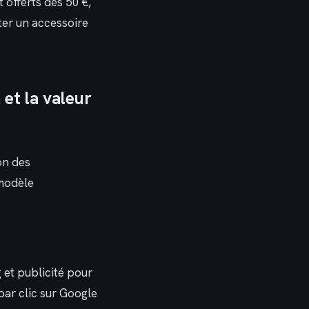
 offerts dès 50 €,
uter un accessoire
 et la valeur
on des
 modèle
 et publicité pour
par clic sur Google