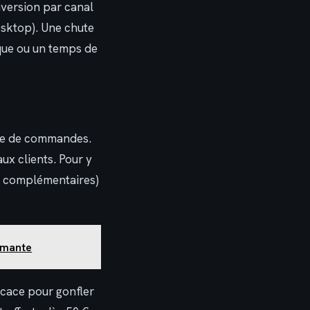
nversion par canal
esktop). Une chute
que ou un temps de
bre de commandes.
ux clients. Pour y
s complémentaires)
ormante
ficace pour gonfler