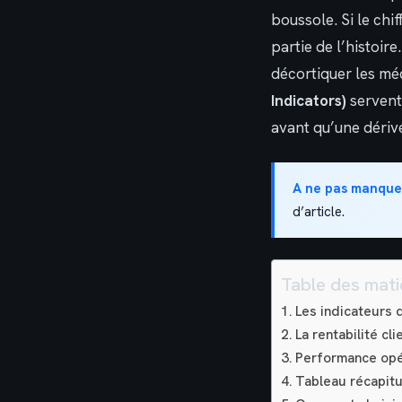
boussole. Si le chif
partie de l’histoi
décortiquer les méc
Indicators)
servent 
avant qu’une dériv
A ne pas manque
d’article.
Table des mati
Les indicateurs 
La rentabilité cli
Performance opér
Tableau récapitu