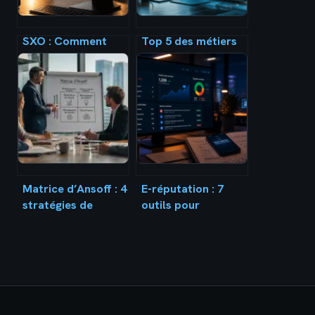
SXO : Comment
Top 5 des métiers
l’expérience
du marketing les
utilisateur booste
mieux payés :
vos positions sur
salaires et
Google
stratégies d’accès
Matrice d’Ansoff : 4
E-réputation : 7
stratégies de
outils pour
croissance pour
surveiller sa
piloter votre
marque et
développement
désamorcer les
crises