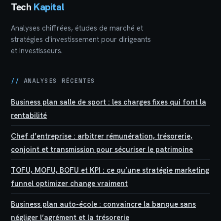
Tech
Kapital
Analyses chiffrées, études de marché et
stratégies d'investissement pour dirigeants
et investisseurs.
//
ANALYSES RÉCENTES
Business plan salle de sport : les charges fixes qui font la
rentabilité
Chef d’entreprise : arbitrer rémunération, trésorerie,
conjoint et transmission pour sécuriser le patrimoine
TOFU, MOFU, BOFU et KPI : ce qu’une stratégie marketing
funnel optimizer change vraiment
Business plan auto-école : convaincre la banque sans
négliger l’agrément et la trésorerie