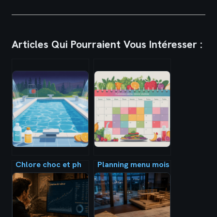
Articles Qui Pourraient Vous Intéresser :
Chlore choc et ph
Planning menu mois
moins en même
vierge : modèle à
temps : mode
imprimer pour
d’emploi sans
organiser vos repas
risque