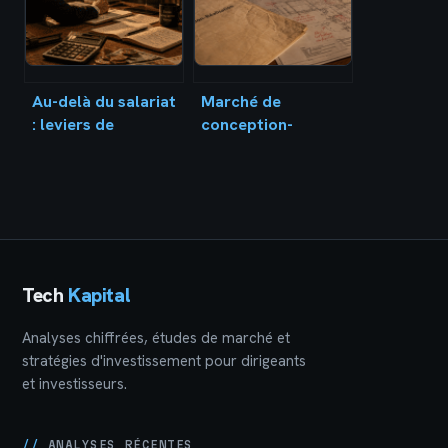
Au-delà du salariat
Marché de
: leviers de
conception-
richesse, stratégies
réalisation : les 2
d’investissement et
motifs légaux pour
pièges à éviter
déroger à
l’allotissement
Tech
Kapital
Analyses chiffrées, études de marché et
stratégies d'investissement pour dirigeants
et investisseurs.
//
ANALYSES RÉCENTES