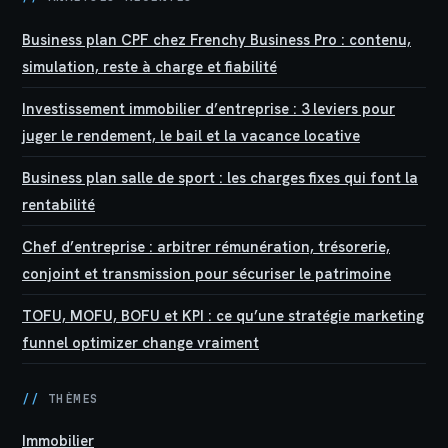
Business plan CPF chez Frenchy Business Pro : contenu,
simulation, reste à charge et fiabilité
Investissement immobilier d’entreprise : 3 leviers pour
juger le rendement, le bail et la vacance locative
Business plan salle de sport : les charges fixes qui font la
rentabilité
Chef d’entreprise : arbitrer rémunération, trésorerie,
conjoint et transmission pour sécuriser le patrimoine
TOFU, MOFU, BOFU et KPI : ce qu’une stratégie marketing
funnel optimizer change vraiment
//
THÈMES
Immobilier