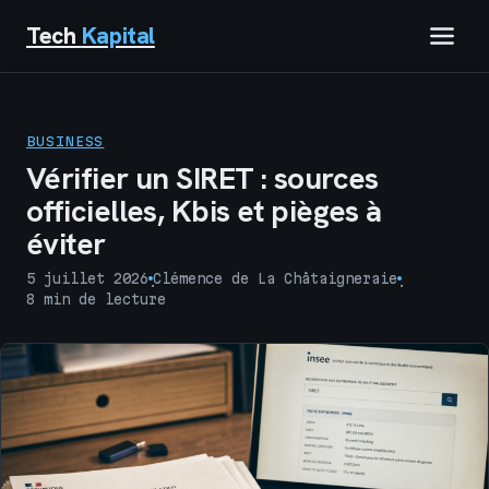
Tech
Kapital
IMMOBILIER
BUSINESS
FINANCE
Vérifier un SIRET : sources
officielles, Kbis et pièges à
BUSINESS
éviter
MARKETING
5 juillet 2026
Clémence de La Châtaigneraie
·
·
8 min de lecture
TECH