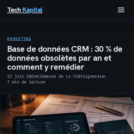
Tech
Kapital
IMMOBILIER
MARKETING
FINANCE
Base de données CRM : 30 % de
données obsolètes par an et
BUSINESS
comment y remédier
MARKETING
23 juin 2026
Clémence de La Châtaigneraie
·
·
7 min de lecture
TECH