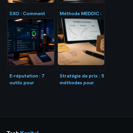
SXO : Comment
Méthode MEDDIC :
l’expérience
6 piliers pour
utilisateur booste
sécuriser vos
vos positions sur
ventes complexes
Google
et fiabiliser votre
pipeline
E-réputation : 7
Stratégie de prix : 5
outils pour
méthodes pour
surveiller sa
maximiser votre
marque et
rentabilité et votre
désamorcer les
compétitivité
crises