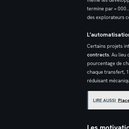
même les développe
termine par « 000…d
des explorateurs
L’automatisatio
Certains projets i
contracts
. Au lie
pourcentage de cha
chaque transfert, 
réduisant mécanique
LIRE AUSSI
Place
Les motivati