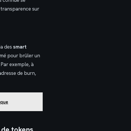
us connue se
e transparence sur
ia des
smart
mmé pour brûler un
 Par exemple, à
adresse de burn,
sque
 de tokens