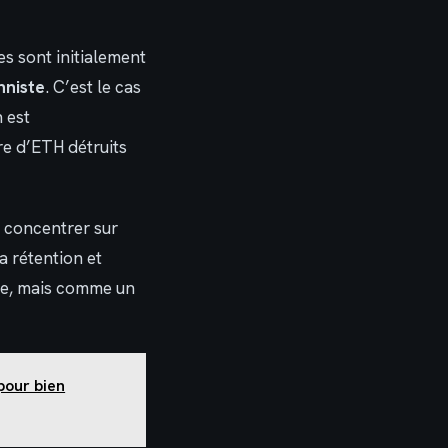
s sont initialement
nniste
. C’est le cas
 est
re d’ETH détruits
 concentrer sur
a rétention et
lue, mais comme un
 pour bien