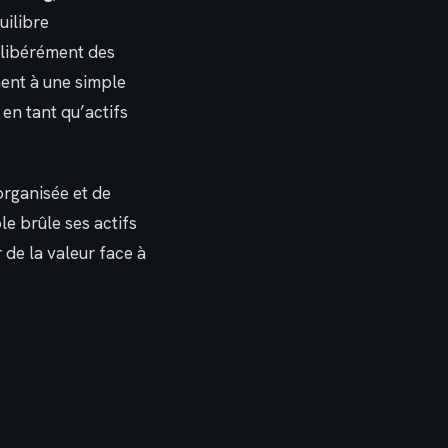
uilibre
élibérément des
ment à une simple
 en tant qu’actifs
organisée et de
e brûle ses actifs
 de la valeur face à