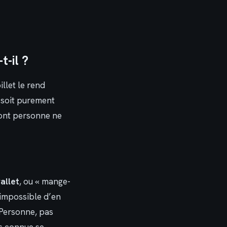
-il ?
llet le rend
e soit purement
nt personne ne
allet
, ou « mange-
 impossible d’en
. Personne, pas