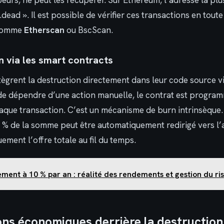
urs, ne peut les récupérer. Sur Ethereum, l’adresse la pl
ead ». Il est possible de vérifier ces transactions en tout
 comme
Etherscan
ou BscScan.
n via les smart contracts
ntègrent la destruction directement dans leur code source v
u de dépendre d’une action manuelle, le contrat est progra
que transaction. C’est un mécanisme de burn intrinsèque.
1 % de la somme peut être automatiquement redirigé vers l’
ment l’offre totale au fil du temps.
ment à 10 % par an : réalité des rendements et gestion du ri
ons économiques derrière la destruction