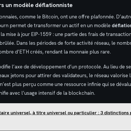
ers un modèle déflationniste
nnaies, comme le Bitcoin, ont une offre plafonnée. D’autre
e burn permet de transformer un actif en un modèle
déflatio
a mise à jour EIP-1559 : une partie des frais de transaction
rûlée. Dans les périodes de forte activité réseau, le nomb
ombre d’ETH créés, rendant la monnaie plus rare.
ifie l’axe de développement d’un protocole. Au lieu de se
aux jetons pour attirer des validateurs, le réseau valorise l
tif n’est plus perçu comme une ressource infinie qui se déva
nifie avec l’usage intensif de la blockchain.
aire universel, à titre universel ou particulier : 3 distinctions