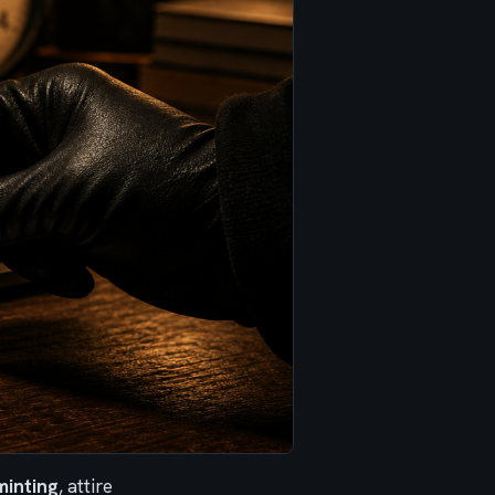
minting
, attire