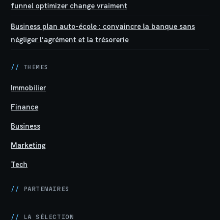
funnel optimizer change vraiment
Business plan auto-école : convaincre la banque sans
négliger l’agrément et la trésorerie
//
THÈMES
Immobilier
Finance
Business
Marketing
Tech
//
PARTENAIRES
//
LA SÉLECTION