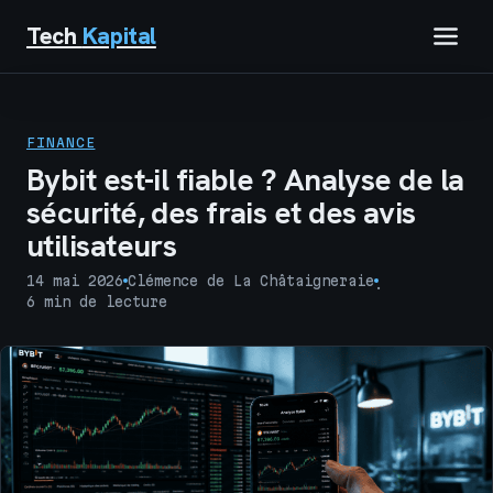
Tech
Kapital
IMMOBILIER
FINANCE
FINANCE
Bybit est-il fiable ? Analyse de la
sécurité, des frais et des avis
BUSINESS
utilisateurs
MARKETING
14 mai 2026
Clémence de La Châtaigneraie
·
·
6 min de lecture
TECH