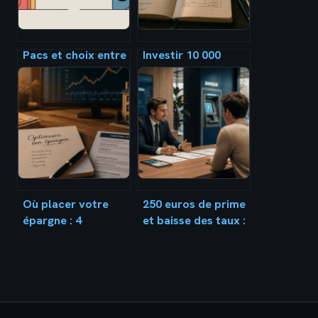
Pacs et choix entre
Investir 10 000
indivision ou
euros : 3 stratégies
séparation de biens
concrètes pour
: le guide pour
faire fructifier
décider
votre capital
Où placer votre
250 euros de prime
épargne : 4
et baisse des taux :
stratégies pour
comment optimiser
protéger votre
vos finances
capital et
bancaires avant fin
dynamiser vos
mars
rendements