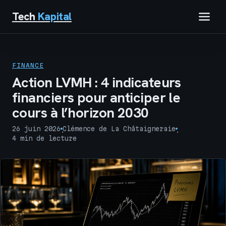
Tech
Kapital
IMMOBILIER
FINANCE
FINANCE
Action LVMH : 4 indicateurs
financiers pour anticiper le
BUSINESS
cours à l’horizon 2030
MARKETING
26 juin 2026
Clémence de La Châtaigneraie
·
·
4 min de lecture
TECH