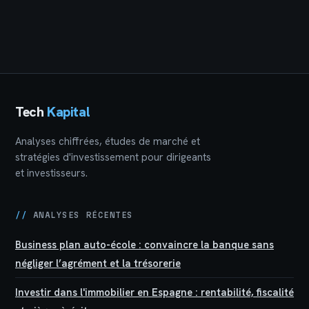
comment effacer
financier justifie-t-il
les 17,2 % de
un retour des
prélèvements
investisseurs ?
sociaux
Tech
Kapital
Analyses chiffrées, études de marché et
stratégies d'investissement pour dirigeants
et investisseurs.
//
ANALYSES RÉCENTES
Business plan auto-école : convaincre la banque sans
négliger l’agrément et la trésorerie
Investir dans l'immobilier en Espagne : rentabilité, fiscalité