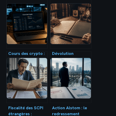
Cours des crypto :
Dévolution
3 indicateurs clés
successorale : 4
pour analyser le
ordres d’héritiers
marché sans subir
et les règles de
la volatilité
transmission de
votre patrimoine
Fiscalité des SCPI
Action Alstom : le
étrangères :
redressement