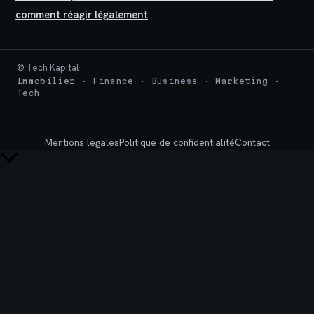
comment réagir légalement
© Tech Kapital
Immobilier · Finance · Business · Marketing ·
Tech
Mentions légales
Politique de confidentialité
Contact
Retour
en
haut