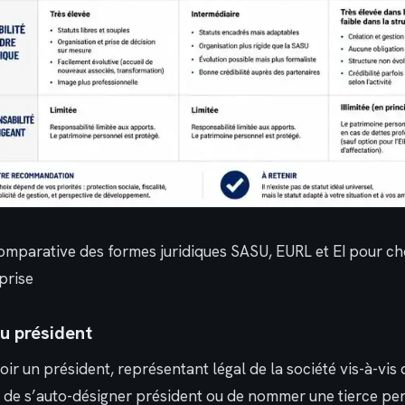
omparative des formes juridiques SASU, EURL et EI pour ch
prise
u président
ir un président, représentant légal de la société vis-à-vis d
r de s’auto-désigner président ou de nommer une tierce pe