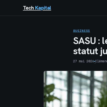
Tech
Kapital
BUSINESS
SASU : l
statut j
27 mai 2026
Clémen
·