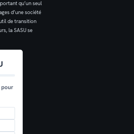
mportant qu’un seul
ages d’une société
til de transition
urs, la SASU se
U
l pour