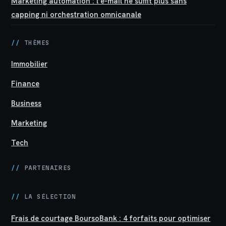
Marketing automation : l’e-mail ne suffit plus sans
capping ni orchestration omnicanale
//
THÈMES
Immobilier
Finance
Business
Marketing
Tech
//
PARTENAIRES
//
LA SÉLECTION
Frais de courtage BoursoBank : 4 forfaits pour optimiser