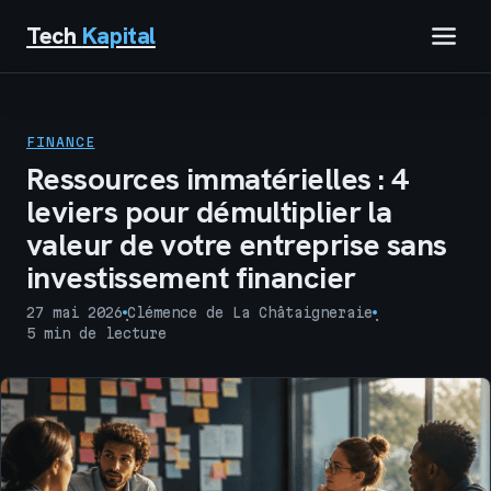
Tech
Kapital
IMMOBILIER
FINANCE
FINANCE
Ressources immatérielles : 4
leviers pour démultiplier la
BUSINESS
valeur de votre entreprise sans
investissement financier
MARKETING
27 mai 2026
Clémence de La Châtaigneraie
·
·
TECH
5 min de lecture