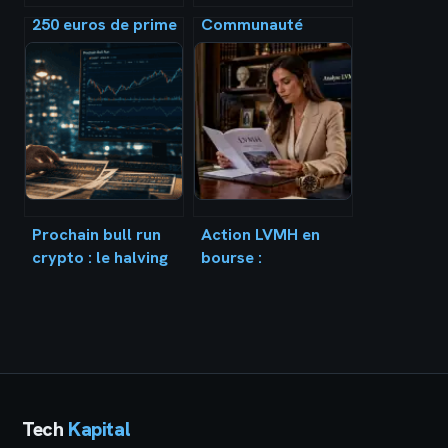
250 euros de prime
Communauté
et baisse des taux :
universelle : peut-
comment optimiser
on réellement
vos finances
déshériter ses
bancaires avant fin
enfants au profit
mars
du conjoint ?
Prochain bull run
Action LVMH en
crypto : le halving
bourse :
2024 et 3 leviers
opportunité de
institutionnels pour
long terme ou
2025
changement de
cycle ?
Tech
Kapital