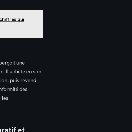
chiffres qui
 perçoit une
n. Il achète en son
ion, puis revend.
onformité des
 les
ratif et