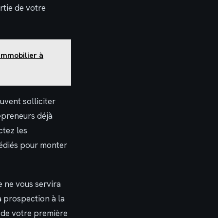
rtie de votre
 immobilier à
vent solliciter
repreneurs déjà
ctez les
dédiés pour monter
 ne vous servira
a prospection à la
 de votre première