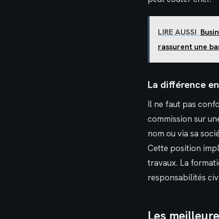
LIRE AUSSI
Busin
rassurent une b
La différence e
Il ne faut pas conf
commission sur une
nom ou via sa socié
Cette position impl
travaux. La forma
responsabilités civ
Les meilleur