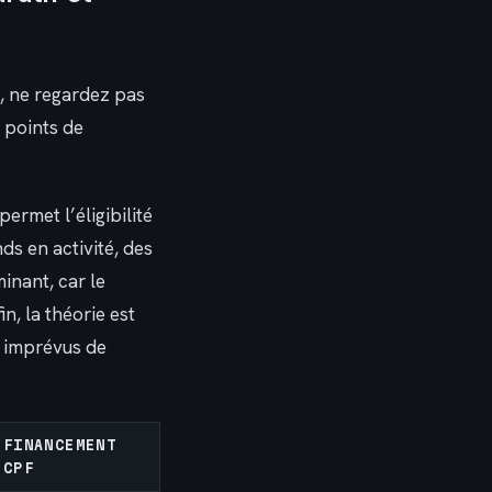
x, ne regardez pas
 points de
ermet l’éligibilité
ds en activité, des
inant, car le
n, la théorie est
s imprévus de
FINANCEMENT
CPF