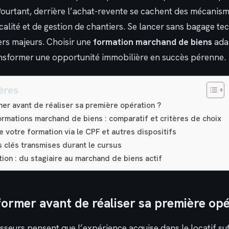
Pourtant, derrière l’achat-revente se cachent des mécani
calité et de gestion de chantiers. Se lancer sans bagage t
ers majeurs. Choisir une
formation marchand de biens
ada
nsformer une opportunité immobilière en succès pérenne.
ères
er avant de réaliser sa première opération ?
ormations marchand de biens : comparatif et critères de choix
e votre formation via le CPF et autres dispositifs
 clés transmises durant le cursus
tion : du stagiaire au marchand de biens actif
former avant de réaliser sa première opé
seurs pensent que l’expérience acquise dans le locatif suf