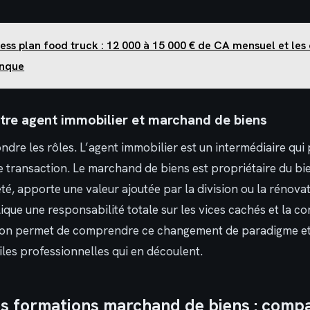
ess plan food truck : 12 000 à 15 000 € de CA mensuel et les 
anque
ntre agent immobilier et marchand de biens
ondre les rôles. L’agent immobilier est un intermédiaire qui
 transaction. Le marchand de biens est propriétaire du bie
té, apporte une valeur ajoutée par la division ou la rénovat
ique une responsabilité totale sur les vices cachés et la c
tion permet de comprendre ce changement de paradigme et
iles professionnelles qui en découlent.
es formations marchand de biens : compa