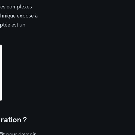
smes complexes
echnique expose à
ptée est un
ration ?
fit pour devenir