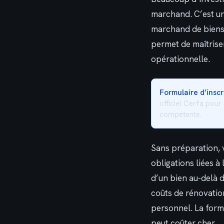
marchand. C’est une
marchand de biens 
permet de maîtriser 
opérationnelle.
Formulaire d’inscr
officiel Cerfa pour
compétente.
Sans préparation, v
obligations liées à
d’un bien au-delà 
coûts de rénovation
personnel. La form
peut coûter cher.