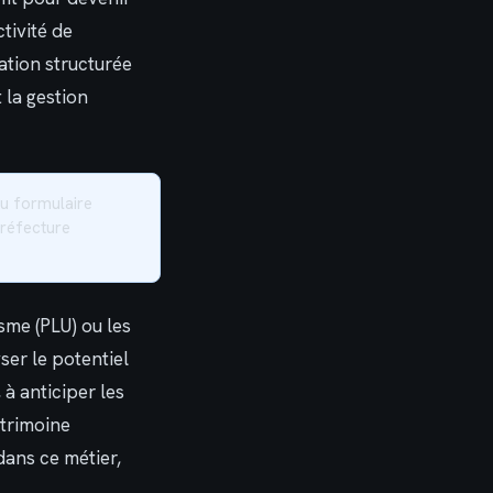
tivité de
ation structurée
t la gestion
u formulaire
préfecture
sme (PLU) ou les
ser le potentiel
à anticiper les
atrimoine
dans ce métier,