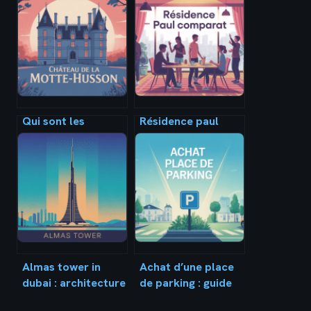
Qui sont les
Résidence paul
propriétaires du
comparat : tout ce
château de la
qu’il faut savoir
motte husson :
avant de vous
histoire, famille et
engager
actualité
Almas tower in
Achat d’une place
dubai : architecture
de parking : guide
iconique, bureaux
complet pour