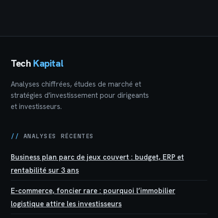
de luxe et vue
investir sans se
imprenable
tromper
Tech
Kapital
Analyses chiffrées, études de marché et
stratégies d'investissement pour dirigeants
et investisseurs.
//
ANALYSES RÉCENTES
Business plan parc de jeux couvert : budget, ERP et
rentabilité sur 3 ans
E-commerce, foncier rare : pourquoi l’immobilier
logistique attire les investisseurs