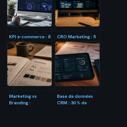
KPI e-commerce : 8
CRO Marketing : 5
indicateurs pour
leviers pour
piloter votre
transformer vos
croissance et
visiteurs en clients
rentabiliser vos
fidèles
ventes
Marketing vs
Base de données
Branding :
CRM : 30 % de
comprendre leurs
données obsolètes
rôles pour bâtir
par an et comment
une marque
y remédier