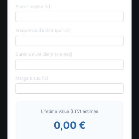
Panier moyen (€)
Fréquence d’achat (par an)
Durée de vie client (années)
Marge brute (%)
Lifetime Value (LTV) estimée
0,00 €