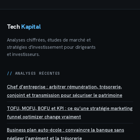
pérenne
Tech
Kapital
Analyses chiffrées, études de marché et
stratégies d'investissement pour dirigeants
et investisseurs.
//
ANALYSES RÉCENTES
Chef d’entreprise : arbitrer rémunération, trésorerie,
conjoint et transmission pour sécuriser le patrimoine
TOFU, MOFU, BOFU et KPI : ce qu’une stratégie marketing
funnel optimizer change vraiment
Business plan auto-école : convaincre la banque sans
négliger l’agrément et la trésorerie