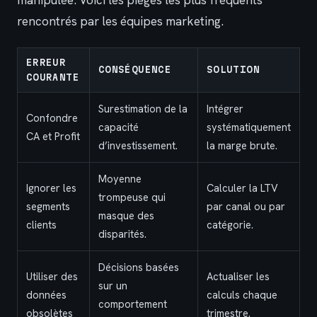
manipulée. Voici les pièges les plus fréquents
rencontrés par les équipes marketing.
ERREUR
CONSÉQUENCE
SOLUTION
COURANTE
Surestimation de la
Intégrer
Confondre
capacité
systématiquement
CA et Profit
d’investissement.
la marge brute.
Moyenne
Ignorer les
Calculer la LTV
trompeuse qui
segments
par canal ou par
masque des
clients
catégorie.
disparités.
Décisions basées
Utiliser des
Actualiser les
sur un
données
calculs chaque
comportement
obsolètes
trimestre.