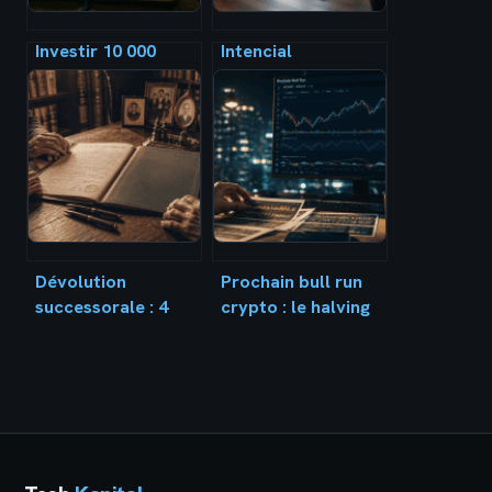
Investir 10 000
Intencial
euros : 3 stratégies
Patrimoine : 13
concrètes pour
contrats
faire fructifier
d’assurance-vie et
votre capital
5 plans retraite
pour piloter votre
stratégie
patrimoniale
Dévolution
Prochain bull run
successorale : 4
crypto : le halving
ordres d’héritiers
2024 et 3 leviers
et les règles de
institutionnels pour
transmission de
2025
votre patrimoine