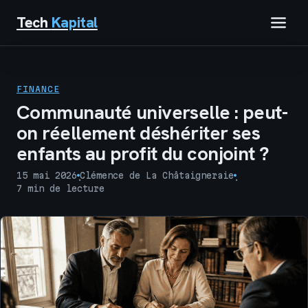
Tech
Kapital
IMMOBILIER
FINANCE
FINANCE
Communauté universelle : peut-
on réellement déshériter ses
BUSINESS
enfants au profit du conjoint ?
MARKETING
15 mai 2026
Clémence de La Châtaigneraie
·
·
7 min de lecture
TECH