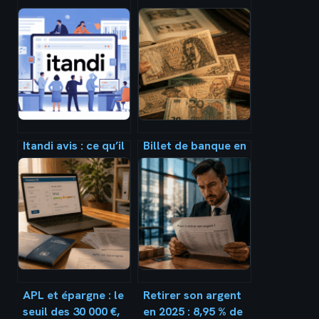
Itandi avis : ce qu’il
Billet de banque en
faut vraiment
France : comment
savoir avant de
l’identifier,
vous lancer
l’échanger ou
estimer sa valeur ?
APL et épargne : le
Retirer son argent
seuil des 30 000 €,
en 2025 : 8,95 % de