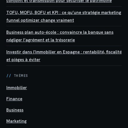
conjoint et transmission pour sécuriser le patrimoine
TOFU, MOFU, BOFU et KPI : ce qu’une stratégie marketing
funnel optimizer change vraiment
Business plan auto-école : convaincre la banque sans
négliger l’agrément et la trésorerie
Investir dans l'immobilier en Espagne : rentabilité, fiscalité
et pièges à éviter
//
THÈMES
Immobilier
Finance
Business
Marketing