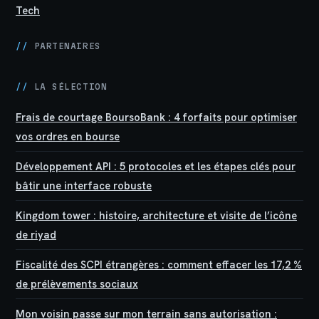
Tech
//
PARTENAIRES
//
LA SÉLECTION
Frais de courtage BoursoBank : 4 forfaits pour optimiser
vos ordres en bourse
Développement API : 5 protocoles et les étapes clés pour
bâtir une interface robuste
Kingdom tower : histoire, architecture et visite de l’icône
de riyad
Fiscalité des SCPI étrangères : comment effacer les 17,2 %
de prélèvements sociaux
Mon voisin passe sur mon terrain sans autorisation :