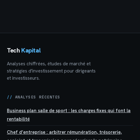
les placements à
frais bancaires en
déclarer et les
plus et 3 stratégies
risques pour vos
pour sécuriser
droits
votre épargne
Tech
Kapital
Analyses chiffrées, études de marché et
stratégies d'investissement pour dirigeants
et investisseurs.
//
ANALYSES RÉCENTES
Business plan salle de sport : les charges fixes qui font la
rentabilité
Chef d’entreprise : arbitrer rémunération, trésorerie,