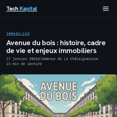
Tech
Kapital
IMMOBILIER
IMMOBILIER
FINANCE
Avenue du bois : histoire, cadre
de vie et enjeux immobiliers
BUSINESS
17 janvier 2026
Clémence de La Châtaigneraie
·
·
13 min de lecture
MARKETING
TECH