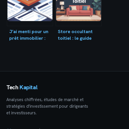
J’ai menti pour un
Store occultant
prêt immobilier :
toitiel : le guide
risques,
pratique pour
conséquences et
choisir sans se
solutions possibles
tromper
Tech
Kapital
Analyses chiffrées, études de marché et
stratégies d'investissement pour dirigeants
et investisseurs.