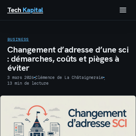
Tech
Kapital
IMMOBILIER
BUSINESS
FINANCE
Changement d’adresse d’une sci
: démarches, coûts et pièges à
BUSINESS
éviter
MARKETING
3 mars 2026
Clémence de La Châtaigneraie
·
·
13 min de lecture
TECH