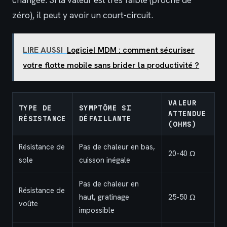
changée. Si la valeur est très faible (proche de
zéro), il peut y avoir un court-circuit.
LIRE AUSSI
Logiciel MDM : comment sécuriser
votre flotte mobile sans brider la productivité ?
VALEUR
TYPE DE
SYMPTÔME SI
ATTENDUE
RÉSISTANCE
DÉFAILLANTE
(OHMS)
Résistance de
Pas de chaleur en bas,
20-40 Ω
sole
cuisson inégale
Pas de chaleur en
Résistance de
haut, gratinage
25-50 Ω
voûte
impossible