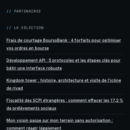
//
PARTENAIRES
//
LA SÉLECTION
Frais de courtage BoursoBank : 4 forfaits pour optimiser
vos ordres en bourse
Développement API : 5 protocoles et les étapes clés pour
bâtir une interface robuste
Kingdom tower : histoire, architecture et visite de l’icône
de riyad
Fiscalité des SCPI étrangères : comment effacer les 17,2 %
de prélèvements sociaux
Mon voisin passe sur mon terrain sans autorisation :
comment réagir légalement