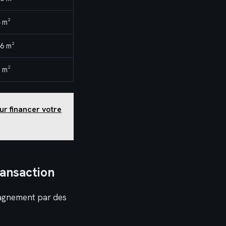
 m²
6 m²
 m²
ur financer votre
ransaction
pagnement par des