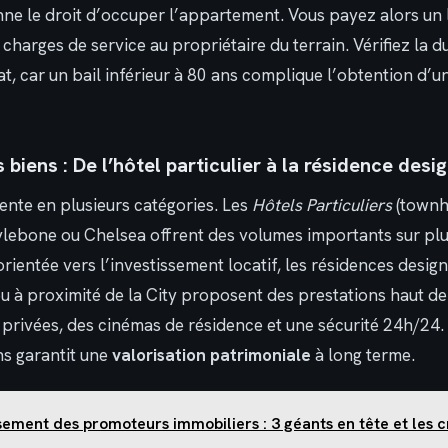
ne le droit d’occuper l’appartement. Vous payez alors un l
 charges de service au propriétaire du terrain. Vérifiez la 
at, car un bail inférieur à 80 ans complique l’obtention d’un
 biens : De l’hôtel particulier à la résidence desi
nte en plusieurs catégories. Les
Hôtels Particuliers
(townh
ebone ou Chelsea offrent des volumes importants sur plus
orientée vers l’investissement locatif, les résidences desig
ou à proximité de la City proposent des prestations haut
 privées, des cinémas de résidence et une sécurité 24h/24.
ns garantit une
valorisation patrimoniale
à long terme.
ement des promoteurs immobiliers : 3 géants en tête et les c