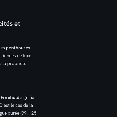
ités et
des
penthouses
sidences de luxe
e la propriété
e
Freehold
signifie
’est le cas de la
ngue durée (99, 125