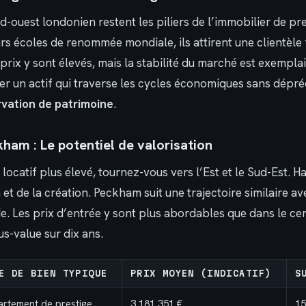
d-ouest londonien restent les piliers de l’immobilier de pre
rs écoles de renommée mondiale, ils attirent une clientèle 
prix y sont élevés, mais la stabilité du marché est exemplair
r un actif qui traverse les cycles économiques sans dépréc
vation de patrimoine
.
ham : Le potentiel de valorisation
ocatif plus élevé, tournez-vous vers l’Est et le Sud-Est. 
h et de la création. Peckham suit une trajectoire similaire a
de. Les prix d’entrée y sont plus abordables que dans le cen
s-value sur dix ans.
E DE BIEN TYPIQUE
PRIX MOYEN (INDICATIF)
S
rtement de prestige
3 181 351 €
15