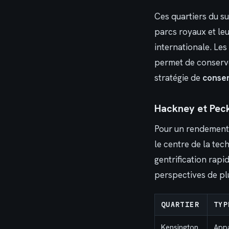
Ces quartiers du su
parcs royaux et leu
internationale. Les 
permet de conserve
stratégie de
conser
Hackney et Peck
Pour un rendement l
le centre de la tec
gentrification rapi
perspectives de plu
QUARTIER
TYP
Kensington
Appa