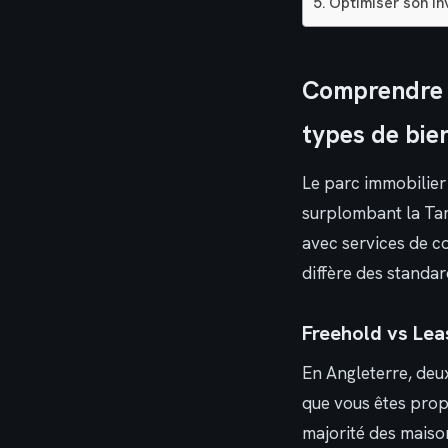
Optimiser son in
Comprendre l
types de bie
Le parc immobilier
surplombant la Tam
avec services de co
diffère des standa
Freehold vs Lea
En Angleterre, deu
que vous êtes propr
majorité des maison