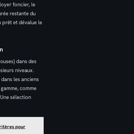
oyer foncier, le
durée restante du
 prêt et dévalue le
gn
ouses) dans des
ieurs niveaux.
n dans les anciens
 de gamme, comme
 Une sélection
ritères pour