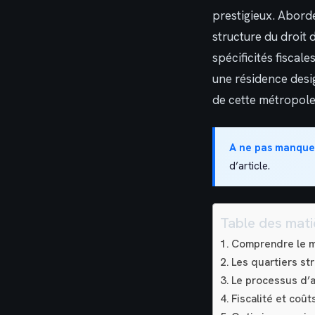
prestigieux. Abord
structure du droit 
spécificités fiscal
une résidence desi
de cette métropole
A ne pas manque
d’article.
Table des mati
Comprendre le ma
Les quartiers st
Le processus d’a
Fiscalité et coût