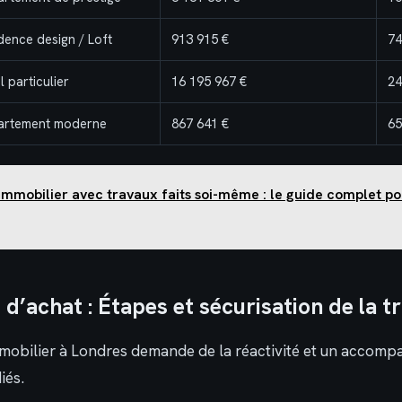
dence design / Loft
913 915 €
74
l particulier
16 195 967 €
24
artement moderne
867 641 €
65
immobilier avec travaux faits soi-même : le guide complet po
d’achat : Étapes et sécurisation de la t
mobilier à Londres demande de la réactivité et un accom
iés.