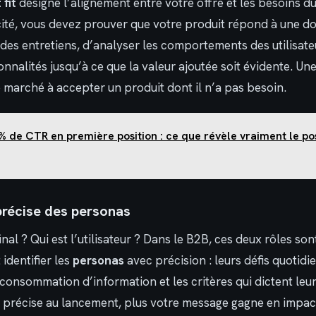
fit
désigne l’alignement entre votre offre et les besoins d
cité, vous devez prouver que votre produit répond à une do
des entretiens, d’analyser les comportements des utilisate
ionnalités jusqu’à ce que la valeur ajoutée soit évidente. Un
e marché à accepter un produit dont il n’a pas besoin.
% de CTR en première position : ce que révèle vraiment le p
 précise des personas
inal ? Qui est l’utilisateur ? Dans le B2B, ces deux rôles son
 identifier les
personas
avec précision : leurs défis quotidie
consommation d’information et les critères qui dictent leur
st précise au lancement, plus votre message gagne en impac