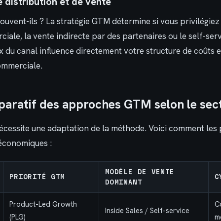
 distribution et de vente
rouvent-ils ? La stratégie GTM détermine si vous privilégiez 
ale, la vente indirecte par des partenaires ou le self-servi
du canal influence directement votre structure de coûts et
ommerciale.
aratif des approches GTM selon le sec
écessite une adaptation de la méthode. Voici comment les p
économiques :
MODÈLE DE VENTE
PRIORITÉ GTM
C
DOMINANT
Product-Led Growth
C
Inside Sales / Self-service
(PLG)
m