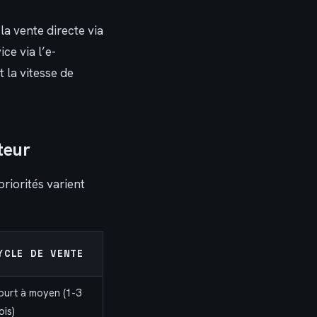
la vente directe via
ce via l’e-
 la vitesse de
teur
riorités varient
YCLE DE VENTE
ourt à moyen (1-3
ois)