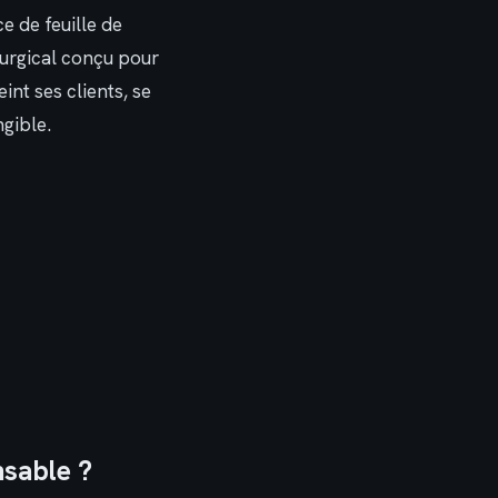
 de feuille de
rurgical conçu pour
nt ses clients, se
gible.
nsable ?