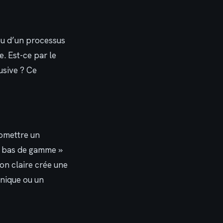
 ou d’un processus
e. Est-ce par le
lusive ? Ce
romettre un
« bas de gamme »
ion claire crée une
unique ou un