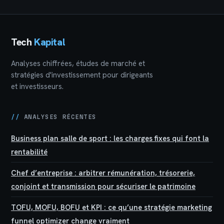
dynamiser vos
du conjoint ?
rendements
Tech
Kapital
Analyses chiffrées, études de marché et
stratégies d'investissement pour dirigeants
et investisseurs.
//
ANALYSES RÉCENTES
Business plan salle de sport : les charges fixes qui font la
rentabilité
Chef d’entreprise : arbitrer rémunération, trésorerie,
conjoint et transmission pour sécuriser le patrimoine
TOFU, MOFU, BOFU et KPI : ce qu’une stratégie marketing
funnel optimizer change vraiment