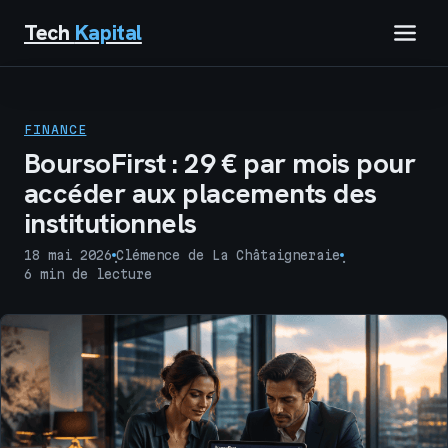
Tech
Kapital
IMMOBILIER
FINANCE
FINANCE
BoursoFirst : 29 € par mois pour
accéder aux placements des
BUSINESS
institutionnels
MARKETING
18 mai 2026
Clémence de La Châtaigneraie
·
·
6 min de lecture
TECH