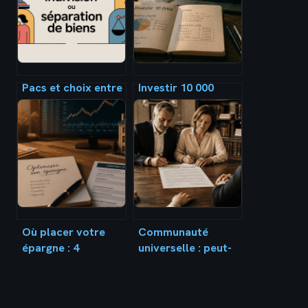
Pacs et choix entre
Investir 10 000
indivision ou
euros : 3 stratégies
séparation de biens
concrètes pour
: le guide pour
faire fructifier
décider
votre capital
Où placer votre
Communauté
épargne : 4
universelle : peut-
stratégies pour
on réellement
protéger votre
déshériter ses
capital et
enfants au profit