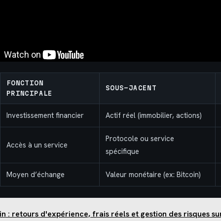
FONCTION
SOUS-JACENT
PRINCIPALE
Investissement financier
Actif réel (immobilier, actions)
Protocole ou service
Accès à un service
spécifique
Moyen d’échange
Valeur monétaire (ex: Bitcoin)
in : retours d'expérience, frais réels et gestion des risques s