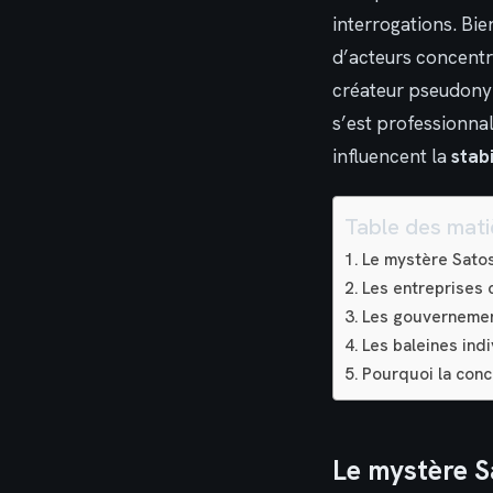
interrogations. Bi
d’acteurs concentre
créateur pseudonym
s’est professionnal
influencent la
stab
Table des mati
Le mystère Satos
Les entreprises c
Les gouvernemen
Les baleines indi
Pourquoi la conce
Le mystère S