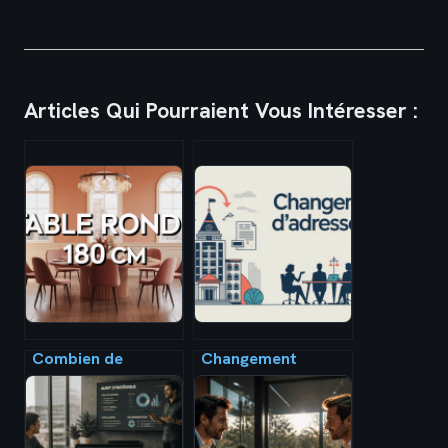
Articles Qui Pourraient Vous Intéresser :
Combien de
Changement
personnes autour
d’adresse d’une sci
d’une table ronde
: démarches, coûts
180 cm ? le guide
et pièges à éviter