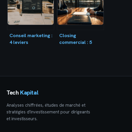
pratique
Conseil marketing :
Closing
4 leviers
commercial : 5
stratégiques pour
techniques
transformer un
psychologiques
audit en croissance
pour transformer
durable
l’hésitation en
signature
Tech
Kapital
Analyses chiffrées, études de marché et
stratégies d'investissement pour dirigeants
et investisseurs.