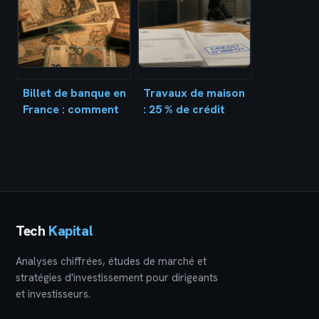
la régularité
Billet de banque en
Travaux de maison
France : comment
: 25 % de crédit
l’identifier,
d’impôt et 3 leviers
l’échanger ou
fiscaux pour
estimer sa valeur ?
réduire votre
facture
Tech
Kapital
Analyses chiffrées, études de marché et
stratégies d'investissement pour dirigeants
et investisseurs.