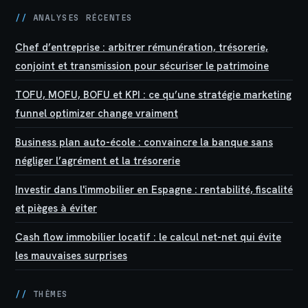
//
ANALYSES RÉCENTES
Chef d’entreprise : arbitrer rémunération, trésorerie,
conjoint et transmission pour sécuriser le patrimoine
TOFU, MOFU, BOFU et KPI : ce qu’une stratégie marketing
funnel optimizer change vraiment
Business plan auto-école : convaincre la banque sans
négliger l’agrément et la trésorerie
Investir dans l'immobilier en Espagne : rentabilité, fiscalité
et pièges à éviter
Cash flow immobilier locatif : le calcul net-net qui évite
les mauvaises surprises
//
THÈMES