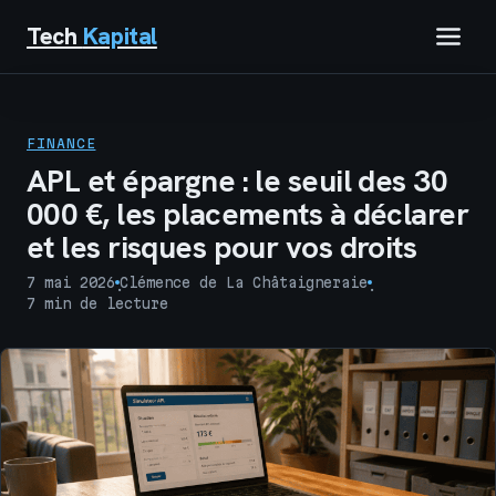
Tech
Kapital
IMMOBILIER
FINANCE
FINANCE
APL et épargne : le seuil des 30
000 €, les placements à déclarer
BUSINESS
et les risques pour vos droits
MARKETING
7 mai 2026
Clémence de La Châtaigneraie
·
·
7 min de lecture
TECH