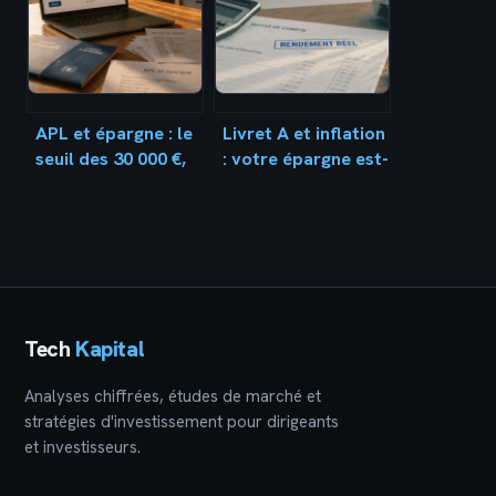
pour bien faire
APL et épargne : le
Livret A et inflation
seuil des 30 000 €,
: votre épargne est-
les placements à
elle réellement
déclarer et les
protégée ou en
risques pour vos
train de fondre ?
droits
Tech
Kapital
Analyses chiffrées, études de marché et
stratégies d'investissement pour dirigeants
et investisseurs.