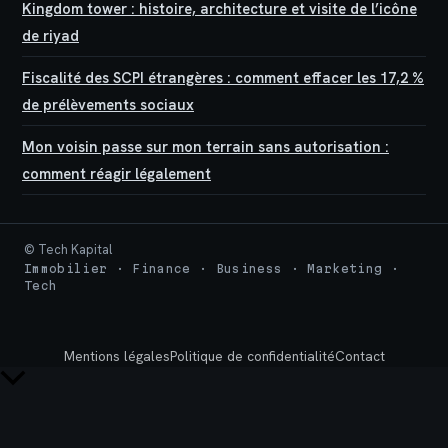
Kingdom tower : histoire, architecture et visite de l’icône
de riyad
Fiscalité des SCPI étrangères : comment effacer les 17,2 %
de prélèvements sociaux
Mon voisin passe sur mon terrain sans autorisation :
comment réagir légalement
© Tech Kapital
Immobilier · Finance · Business · Marketing ·
Tech
Mentions légales
Politique de confidentialité
Contact
Retour
en
haut