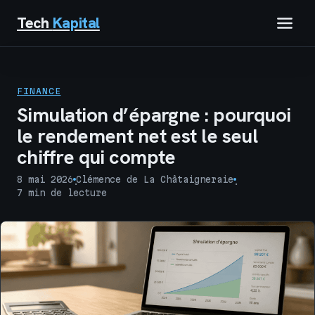
Tech
Kapital
IMMOBILIER
FINANCE
FINANCE
Simulation d’épargne : pourquoi
le rendement net est le seul
BUSINESS
chiffre qui compte
MARKETING
8 mai 2026
Clémence de La Châtaigneraie
·
·
7 min de lecture
TECH