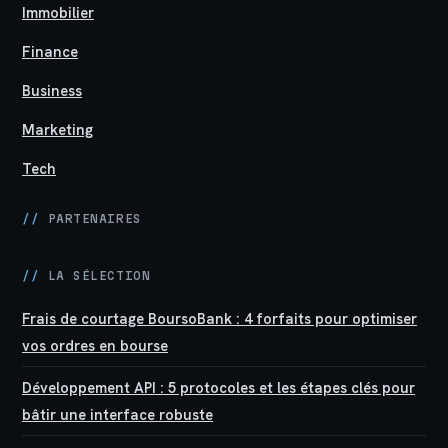
Immobilier
Finance
Business
Marketing
Tech
//
PARTENAIRES
//
LA SÉLECTION
Frais de courtage BoursoBank : 4 forfaits pour optimiser
vos ordres en bourse
Développement API : 5 protocoles et les étapes clés pour
bâtir une interface robuste