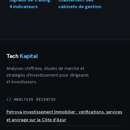
4 indicateurs
cabinets de gestion
techniques et la
de patrimoine : les
méthode pour
8 % d’indépendants
filtrer les faux
réels et comment
signaux
les choisir
Tech
Kapital
Analyses chiffrées, études de marché et
stratégies d'investissement pour dirigeants
et investisseurs.
//
ANALYSES RÉCENTES
Petrova Investissement Immobilier : vérifications, services
et ancrage sur la Côte d’Azur