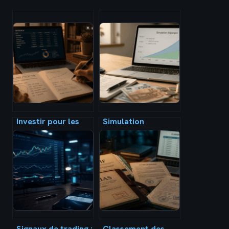
Investir pour les
Simulation
nuls : 4 enveloppes
d’épargne :
fiscales pour bâtir
pourquoi le
votre patrimoine
rendement net est
le seul chiffre qui
compte
Signaux de trading :
Classement des