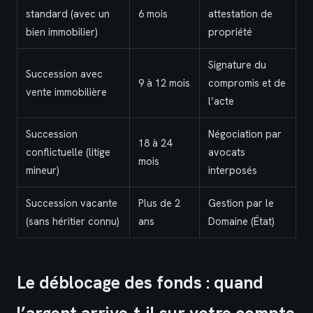
standard (avec un
6 mois
attestation de
bien immobilier)
propriété
Signature du
Succession avec
9 à 12 mois
compromis et de
vente immobilière
l’acte
Succession
Négociation par
18 à 24
conflictuelle (litige
avocats
mois
mineur)
interposés
Succession vacante
Plus de 2
Gestion par le
(sans héritier connu)
ans
Domaine (État)
Le déblocage des fonds : quand