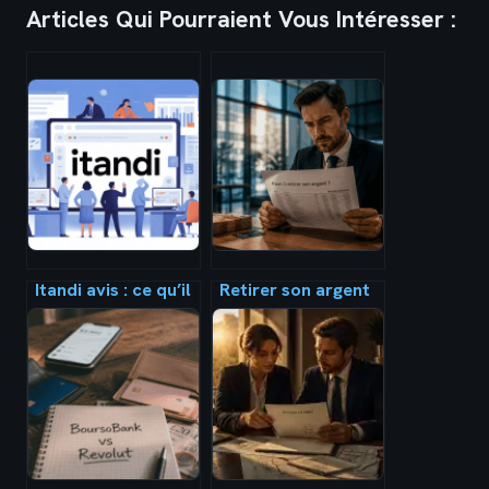
Articles Qui Pourraient Vous Intéresser :
Itandi avis : ce qu’il
Retirer son argent
faut vraiment
en 2025 : 8,95 % de
savoir avant de
frais bancaires en
vous lancer
plus et 3 stratégies
pour sécuriser
votre épargne