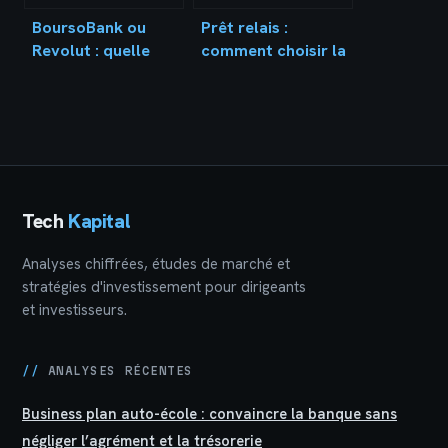
BoursoBank ou
Prêt relais :
Revolut : quelle
comment choisir la
banque choisir
meilleure banque
pour vos besoins
pour sécuriser
réels ?
votre transition
immobilière ?
Tech
Kapital
Analyses chiffrées, études de marché et
stratégies d'investissement pour dirigeants
et investisseurs.
//
ANALYSES RÉCENTES
Business plan auto-école : convaincre la banque sans
négliger l’agrément et la trésorerie