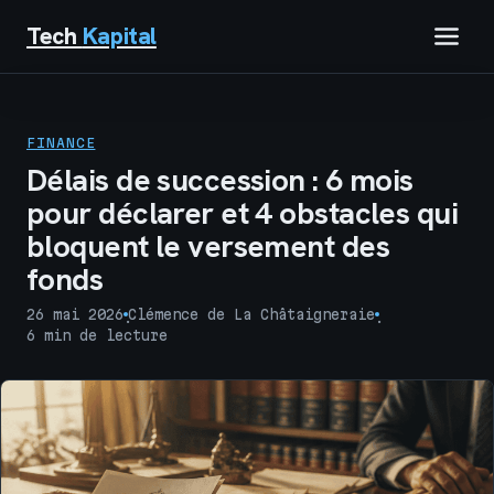
Tech
Kapital
IMMOBILIER
FINANCE
FINANCE
Délais de succession : 6 mois
pour déclarer et 4 obstacles qui
BUSINESS
bloquent le versement des
fonds
MARKETING
26 mai 2026
Clémence de La Châtaigneraie
·
·
TECH
6 min de lecture