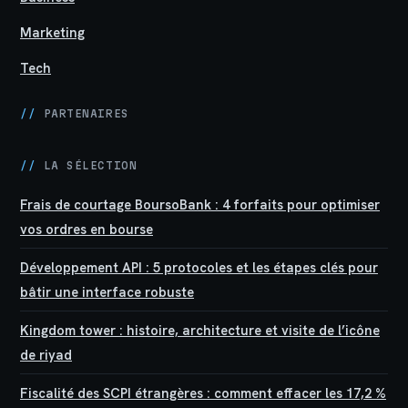
Marketing
Tech
//
PARTENAIRES
//
LA SÉLECTION
Frais de courtage BoursoBank : 4 forfaits pour optimiser
vos ordres en bourse
Développement API : 5 protocoles et les étapes clés pour
bâtir une interface robuste
Kingdom tower : histoire, architecture et visite de l’icône
de riyad
Fiscalité des SCPI étrangères : comment effacer les 17,2 %